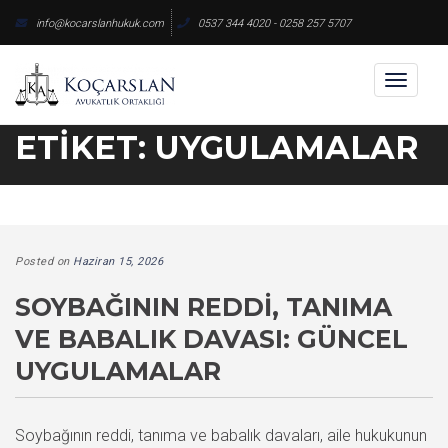
Skip
info@kocarslanhukuk.com
0537 344 4020 - 0258 257 5707
to
content
Toggl
naviga
ETIKET:
UYGULAMALAR
Posted on
Haziran 15, 2026
SOYBAĞININ REDDI, TANIMA
VE BABALIK DAVASI: GÜNCEL
UYGULAMALAR
Soybağının reddi, tanıma ve babalık davaları, aile hukukunun