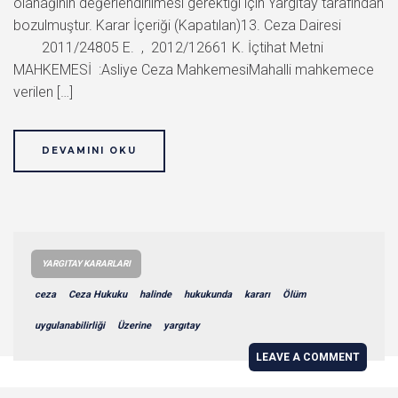
olanağının değerlendirilmesi gerektiği için Yargıtay tarafından
bozulmuştur. Karar İçeriği (Kapatılan)13. Ceza Dairesi
2011/24805 E. , 2012/12661 K. İçtihat Metni
MAHKEMESİ :Asliye Ceza MahkemesiMahalli mahkemece
verilen […]
DEVAMINI OKU
YARGITAY KARARLARI
ceza
Ceza Hukuku
halinde
hukukunda
kararı
Ölüm
uygulanabilirliği
Üzerine
yargıtay
LEAVE A COMMENT