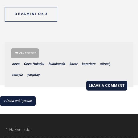
DEVAMINI OKU
CEZA HUKUKU
ceza
Ceza Hukuku
hukukunda
karar
kararları:
süreci,
temyiz
yargıtay
LEAVE A COMMENT
YAZI
Daha eski yazılar
GEZINMESI
Hakkımızda