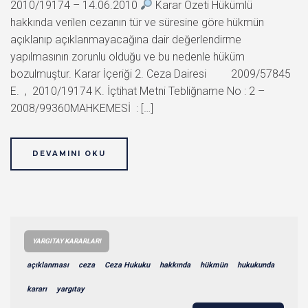
2010/19174 – 14.06.2010
Karar Özeti Hükümlü
hakkında verilen cezanın tür ve süresine göre hükmün
açıklanıp açıklanmayacağına dair değerlendirme
yapılmasının zorunlu olduğu ve bu nedenle hüküm
bozulmuştur. Karar İçeriği 2. Ceza Dairesi 2009/57845
E. , 2010/19174 K. İçtihat Metni Tebliğname No : 2 –
2008/99360MAHKEMESİ : […]
DEVAMINI OKU
YARGITAY KARARLARI
açıklanması
ceza
Ceza Hukuku
hakkında
hükmün
hukukunda
kararı
yargıtay