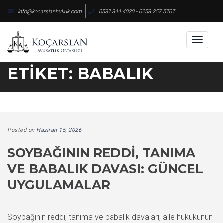
Skip
info@kocarslanhukuk.com
0537 344 4020 - 0258 257 5707
to
content
Toggl
naviga
ETIKET:
BABALIK
Posted on
Haziran 15, 2026
SOYBAĞININ REDDI, TANIMA
VE BABALIK DAVASI: GÜNCEL
UYGULAMALAR
Soybağının reddi, tanıma ve babalık davaları, aile hukukunun