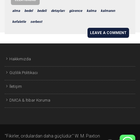
alma
bedel
bedeli
detayları
güvence
kalma
kalmanın
kefaletle
serbest
LEAVE A COMMENT
Hakkımızda
Gizlilik Politikası
İletişim
DMCA & İtibar Koruma
"Fikirler, ordulardan daha güçlüdür." W. M. Paxton