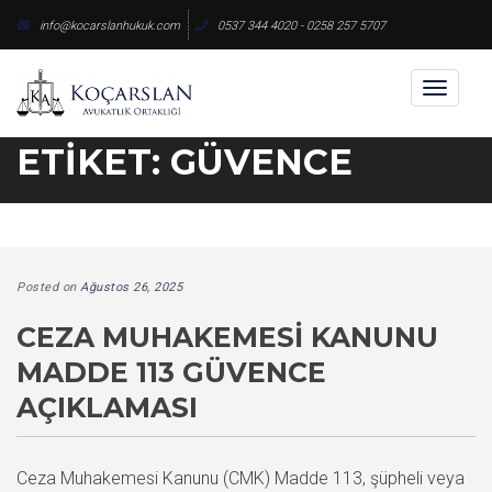
Skip
info@kocarslanhukuk.com
0537 344 4020 - 0258 257 5707
to
content
Toggl
naviga
ETIKET:
GÜVENCE
Posted on
Ağustos 26, 2025
CEZA MUHAKEMESI KANUNU
MADDE 113 GÜVENCE
AÇIKLAMASI
Ceza Muhakemesi Kanunu (CMK) Madde 113, şüpheli veya