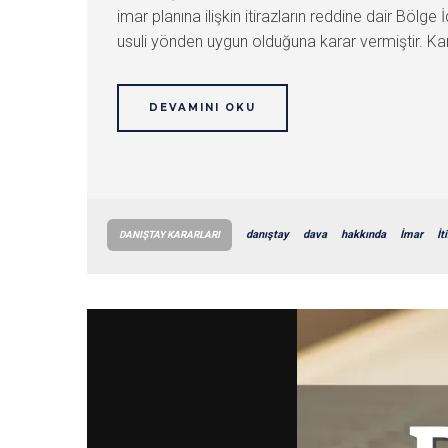
imar planına ilişkin itirazların reddine dair Bö
usuli yönden uygun olduğuna karar vermiştir. Kara
DEVAMINI OKU
danıştay
dava
hakkında
İmar
İt
DANIŞTAY KARARLARI