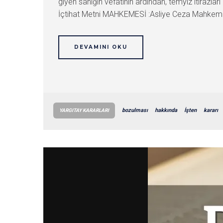
giyen sanığın vefatının ardından, temyiz itiraz
İçtihat Metni MAHKEMESİ :Asliye Ceza Mahkeme
DEVAMINI OKU
bozulması
hakkında
İşten
kararı
YARGITAY KARARLARI