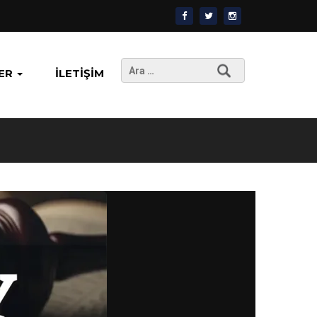
Arama:
ER
İLETIŞIM