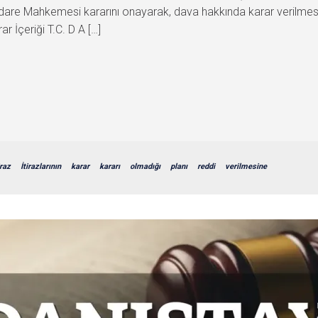
lge İdare Mahkemesi kararını onayarak, dava hakkında karar verilmes
r İçeriği T.C. D A […]
iraz
İtirazlarının
karar
kararı
olmadığı
planı
reddi
verilmesine