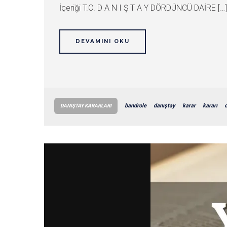
İçeriği T.C. D A N I Ş T A Y DÖRDÜNCÜ DAİRE […]
DEVAMINI OKU
bandrole
danıştay
karar
kararı
DANIŞTAY KARARLARI