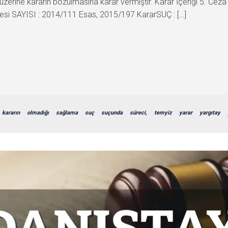
ları üzerine kararın bozulmasına karar vermiştir. Karar İçeriği 
si SAYISI : 2014/111 Esas, 2015/197 KararSUÇ : […]
kararın
olmadığı
sağlama
suç
suçunda
süreci,
temyiz
yarar
yargıtay