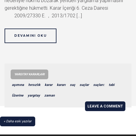
nedeniyle hükmü bozarak yeniden yargılama yapılmasını
gerektiğine hükmetti. Karar İçeriği 6. Ceza Dairesi
2009/27330 E. , 2013/1702 […]
DEVAMINI OKU
YARGITAY KARARLARI
aşımına
hırsızlık
karar
kararı
suç
suçlar
suçları:
tabi
Üzerine
yargıtay
zaman
LEAVE A COMMENT
YAZI
Daha eski yazılar
GEZINMESI