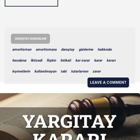
DANIŞTAY KARARLARI
amortisman
amortismana
danıştay
günlerine
hakkında
hesabına
İktisadi
İlişkin
İntikali
kar-zarar
karar
kararı
kıymetlerin
kullanılmayan
tabi
tutarlarının
zarar
LEAVE A COMMENT