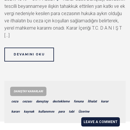
tescilli beyannameye ilişkin tahakkuk ettirilen yan katkı ve ek
vergi nedeniyle kesilen para cezasının hukuka aykırı olduğu
ve ithalatın bu ceza için koşulları sağlamadığını belirterek,
yerel mahkeme kararını onadı. Karar İçeriği T.C. D A N I Ş T
[…]
DEVAMINI OKU
DANIŞTAY KARARLARI
ceza
cezası
danıştay
destekleme
fonuna
İthalat
karar
kararı
kaynak
kullanımını
para
tabi
Üzerine
LEAVE A COMMENT