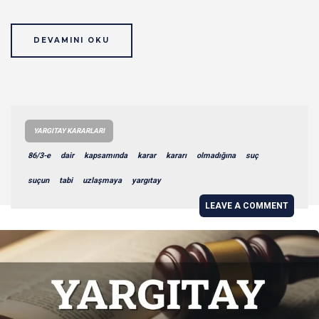
DEVAMINI OKU
YARGITAY KARARLARI
86/3-e
dair
kapsamında
karar
kararı
olmadığına
suç
suçun
tabi
uzlaşmaya
yargıtay
LEAVE A COMMENT