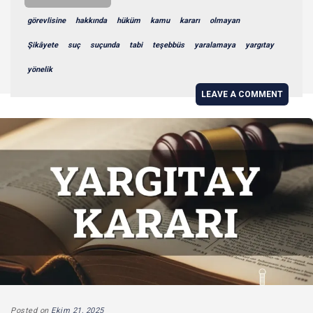
görevlisine
hakkında
hüküm
kamu
kararı
olmayan
Şikâyete
suç
suçunda
tabi
teşebbüs
yaralamaya
yargıtay
yönelik
LEAVE A COMMENT
Posted on
Ekim 21, 2025