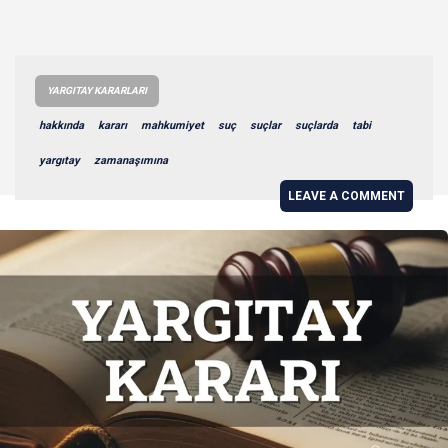
YARGITAY KARARLARI
hakkında
kararı
mahkumiyet
suç
suçlar
suçlarda
tabi
yargıtay
zamanaşımına
LEAVE A COMMENT