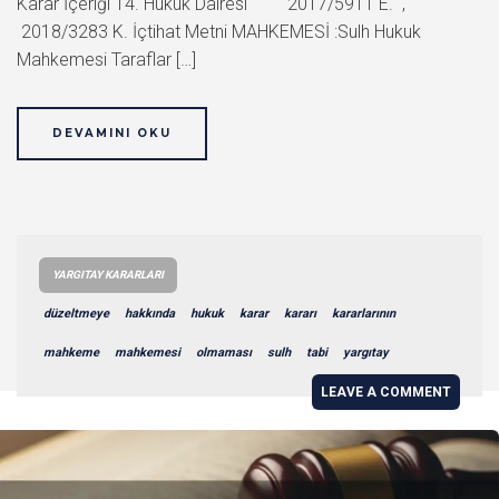
Karar İçeriği 14. Hukuk Dairesi 2017/5911 E. ,
2018/3283 K. İçtihat Metni MAHKEMESİ :Sulh Hukuk
Mahkemesi Taraflar […]
DEVAMINI OKU
YARGITAY KARARLARI
düzeltmeye
hakkında
hukuk
karar
kararı
kararlarının
mahkeme
mahkemesi
olmaması
sulh
tabi
yargıtay
LEAVE A COMMENT