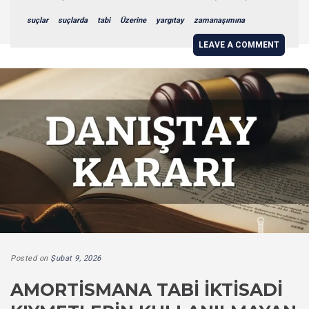
suçlar
suçlarda
tabi
Üzerine
yargıtay
zamanaşımına
LEAVE A COMMENT
Posted on
Şubat 9, 2026
AMORTISMANA TABI İKTISADI