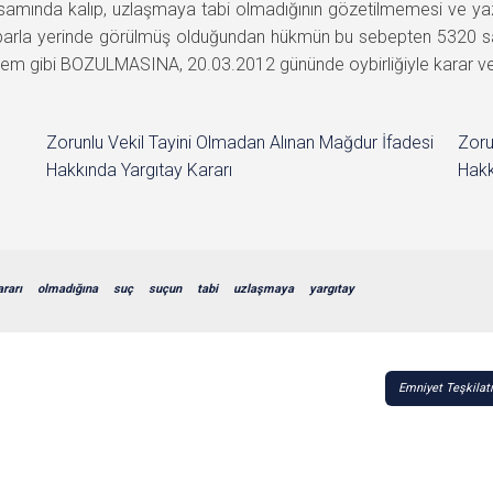
amında kalıp, uzlaşmaya tabi olmadığının gözetilmemesi ve yazıl
itibarla yerinde görülmüş olduğundan hükmün bu sebepten 5320 sa
em gibi BOZULMASINA, 20.03.2012 gününde oybirliğiyle karar ver
Zorunlu Vekil Tayini Olmadan Alınan Mağdur İfadesi
Zoru
Hakkında Yargıtay Kararı
Hakk
ararı
olmadığına
suç
suçun
tabi
uzlaşmaya
yargıtay
Emniyet Teşkilat