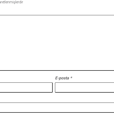
şaretlenmişlerdir
E-posta
*