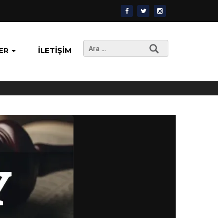
Arama:
ER
İLETIŞIM