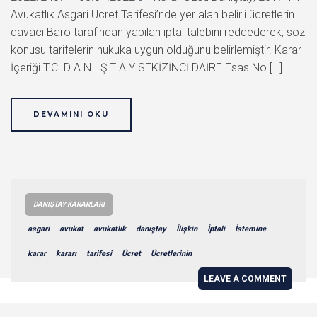
Avukatlık Asgari Ücret Tarifesi’nde yer alan belirli ücretlerin
davacı Baro tarafından yapılan iptal talebini reddederek, söz
konusu tarifelerin hukuka uygun olduğunu belirlemiştir. Karar
İçeriği T.C. D A N I Ş T A Y SEKİZİNCİ DAİRE Esas No […]
DEVAMINI OKU
DANIŞTAY KARARLARI
asgari
avukat
avukatlık
danıştay
İlişkin
İptali
İstemine
karar
kararı
tarifesi
Ücret
Ücretlerinin
LEAVE A COMMENT