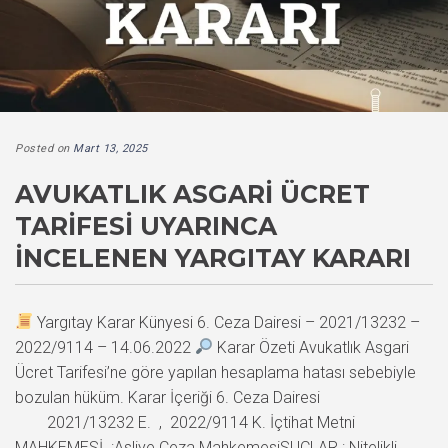
Posted on
Mart 13, 2025
AVUKATLIK ASGARI ÜCRET
TARIFESI UYARINCA
İNCELENEN YARGITAY KARARI
Yargıtay Karar Künyesi 6. Ceza Dairesi – 2021/13232 –
2022/9114 – 14.06.2022
Karar Özeti Avukatlık Asgari
Ücret Tarifesi’ne göre yapılan hesaplama hatası sebebiyle
bozulan hüküm. Karar İçeriği 6. Ceza Dairesi
2021/13232 E. , 2022/9114 K. İçtihat Metni
MAHKEMESİ :Asliye Ceza MahkemesiSUÇLAR : Nitelikli