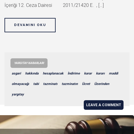
İçeriği 12. Ceza Dairesi 2011/21420 E. , […]
DEVAMINI OKU
YARGITAY KARARLARI
asgari
hakkında
hesaplanacak
İndirime
karar
kararı
maddi
olmayacağı
tabi
tazminatı
tazminatın
Ücret
Üzerinden
yargıtay
LEAVE A COMMENT