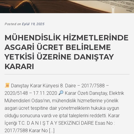
Posted on
Eylül 19, 2025
MÜHENDISLIK HIZMETLERINDE
ASGARI ÜCRET BELIRLEME
YETKISI ÜZERINE DANIŞTAY
KARARI
Danıştay Karar Künyesi 8. Daire – 2017/7588 –
2020/5148 – 17.11.2020
Karar Özeti Danıştay, Elektrik
Mühendisleri Odası’nın, mühendislik hizmetlerine yönelik
asgari ücret tespitine dair yönetmeliklerin hukuka uygun
olduğu sonucuna vardı ve iptal taleplerini reddetti. Karar
İçeriği T.C. D A N I Ş T A Y SEKİZİNCİ DAİRE Esas No :
2017/7588 Karar No […]