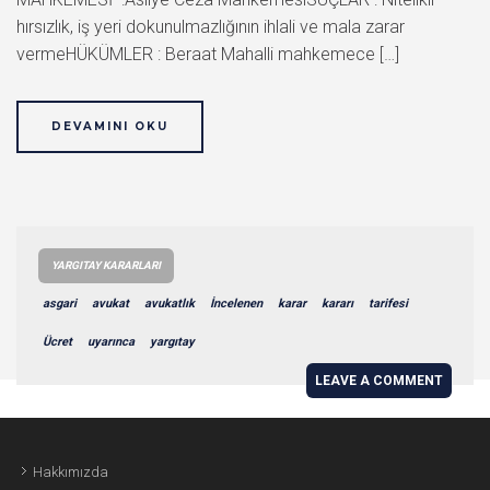
hırsızlık, iş yeri dokunulmazlığının ihlali ve mala zarar
vermeHÜKÜMLER : Beraat Mahalli mahkemece […]
DEVAMINI OKU
YARGITAY KARARLARI
asgari
avukat
avukatlık
İncelenen
karar
kararı
tarifesi
Ücret
uyarınca
yargıtay
LEAVE A COMMENT
Hakkımızda