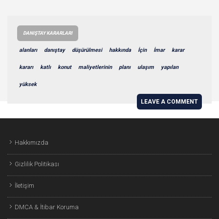
DANIŞTAY KARARLARI
alanları
danıştay
düşürülmesi
hakkında
İçin
İmar
karar
kararı
katlı
konut
maliyetlerinin
planı
ulaşım
yapılan
yüksek
LEAVE A COMMENT
Hakkımızda
Gizlilik Politikası
İletişim
DMCA & İtibar Koruma