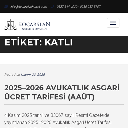
Skip
info@kocarslanhukuk.com
0537 344 4020 - 0258 257 5707
to
content
Toggl
naviga
ETIKET:
KATLI
Posted on
Kasım 23, 2025
2025–2026 AVUKATLIK ASGARI
ÜCRET TARIFESI (AAÜT)
4 Kasım 2025 tarihli ve 33067 sayılı Resmî Gazete’de
yayımlanan 2025–2026 Avukatlık Asgari Ücret Tarifesi