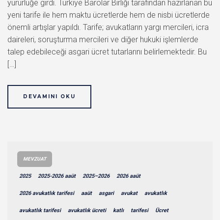
yürürlüğe girdi. Türkiye Barolar Birliği tarafından hazırlanan bu
yeni tarife ile hem maktu ücretlerde hem de nisbi ücretlerde
önemli artışlar yapıldı. Tarife; avukatların yargı mercileri, icra
daireleri, soruşturma mercileri ve diğer hukuki işlemlerde
talep edebileceği asgari ücret tutarlarını belirlemektedir. Bu
[…]
DEVAMINI OKU
MEVZUAT
2025
2025-2026 aaüt
2025–2026
2026 aaüt
2026 avukatlık tarifesi
aaüt
asgari
avukat
avukatlık
avukatlık tarifesi
avukatlık ücreti
katlı
tarifesi
Ücret