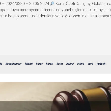
39 – 2024/3380 – 30.05.2024
Karar Özeti Danıştay, Galatasaray 
an davacının kaydının silinmesine yönelik işlemi hukuka aykırı 
inin hesaplanmasında derslerin verildiği dönemin esas alınması g
da
hesaplaması
İşlemi
karar
kararı
kayıt
lisans
silme
süre
yüksek