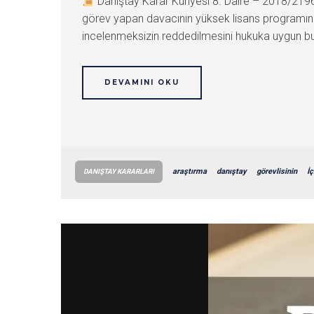
Danıştay Karar Künyesi 8. Daire – 2018/21
görev yapan davacının yüksek lisans programını 
incelenmeksizin reddedilmesini hukuka uygun bulm
DEVAMINI OKU
araştırma
danıştay
görevlisinin
İç
DANIŞTAY KARARLARI