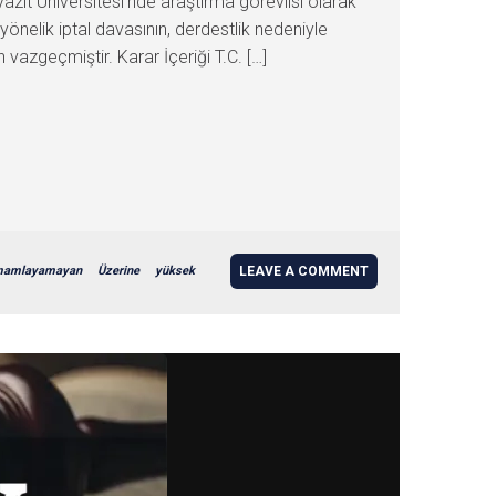
yazıt Üniversitesi’nde araştırma görevlisi olarak
nelik iptal davasının, derdestlik nedeniyle
azgeçmiştir. Karar İçeriği T.C. […]
mamlayamayan
Üzerine
yüksek
LEAVE A COMMENT