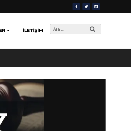
Arama:
ER
İLETIŞIM