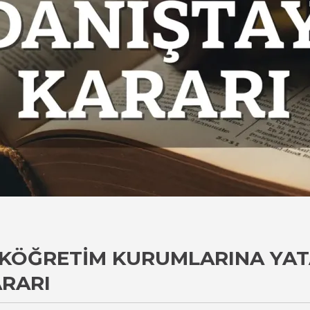
KÖĞRETIM KURUMLARINA YATA
ARARI