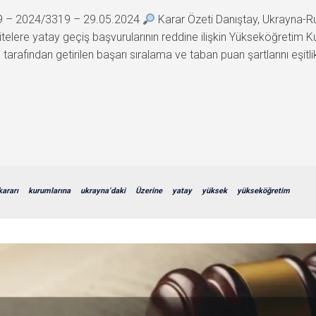
99 – 2024/3319 – 29.05.2024
Karar Özeti Danıştay, Ukrayna-R
telere yatay geçiş başvurularının reddine ilişkin Yükseköğretim K
arafından getirilen başarı sıralama ve taban puan şartlarını eşitlik
kararı
kurumlarına
ukrayna’daki
Üzerine
yatay
yüksek
yükseköğretim