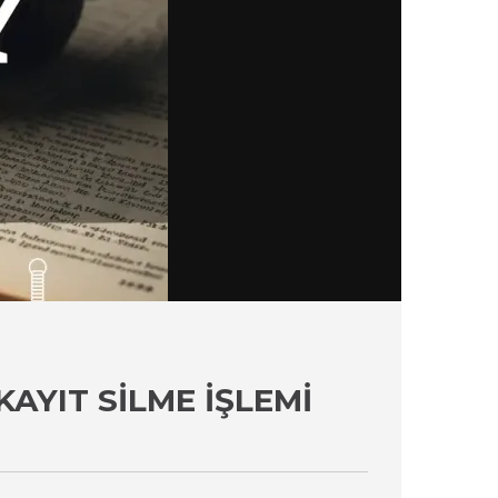
AYIT SILME İŞLEMI