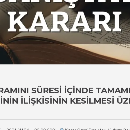
RAMINI SÜRESI İÇINDE TAMA
NIN İLIŞKISININ KESILMESI Ü