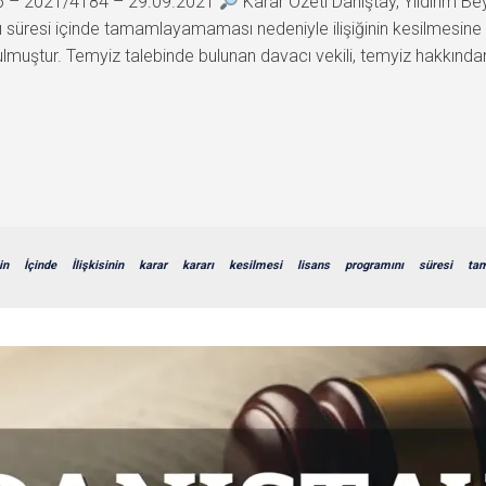
96 – 2021/4184 – 29.09.2021
Karar Özeti Danıştay, Yıldırım Be
süresi içinde tamamlayamaması nedeniyle ilişiğinin kesilmesine yö
uştur. Temyiz talebinde bulunan davacı vekili, temyiz hakkından v
in
İçinde
İlişkisinin
karar
kararı
kesilmesi
lisans
programını
süresi
ta