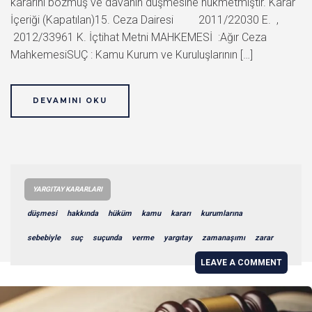
kararını bozmuş ve davanın düşmesine hükmetmiştir. Karar
İçeriği (Kapatılan)15. Ceza Dairesi 2011/22030 E. ,
2012/33961 K. İçtihat Metni MAHKEMESİ :Ağır Ceza
MahkemesiSUÇ : Kamu Kurum ve Kuruluşlarının […]
DEVAMINI OKU
YARGITAY KARARLARI
düşmesi
hakkında
hüküm
kamu
kararı
kurumlarına
sebebiyle
suç
suçunda
verme
yargıtay
zamanaşımı
zarar
LEAVE A COMMENT