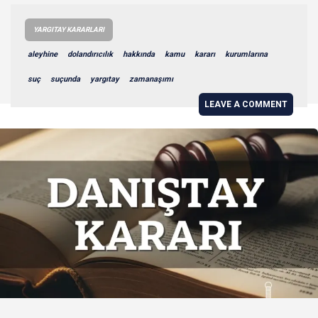
YARGITAY KARARLARI
aleyhine
dolandırıcılık
hakkında
kamu
kararı
kurumlarına
suç
suçunda
yargıtay
zamanaşımı
LEAVE A COMMENT