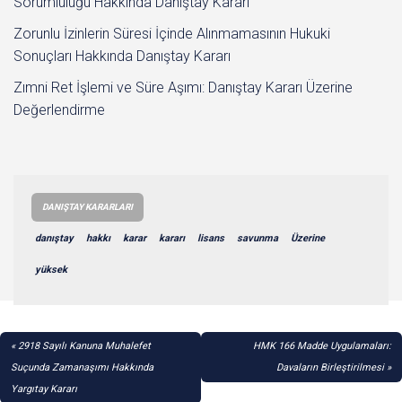
Sorumluluğu Hakkında Danıştay Kararı
Zorunlu İzinlerin Süresi İçinde Alınmamasının Hukuki
Sonuçları Hakkında Danıştay Kararı
Zımni Ret İşlemi ve Süre Aşımı: Danıştay Kararı Üzerine
Değerlendirme
DANIŞTAY KARARLARI
danıştay
hakkı
karar
kararı
lisans
savunma
Üzerine
yüksek
YAZI
2918 Sayılı Kanuna Muhalefet
HMK 166 Madde Uygulamaları:
GEZINMESI
Suçunda Zamanaşımı Hakkında
Davaların Birleştirilmesi
Yargıtay Kararı