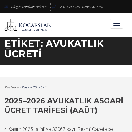
Skip
info@kocarslanhukuk.com
0537 344 4020 - 0258 257 5707
to
content
Toggl
naviga
ETIKET:
AVUKATLIK
ÜCRETI
Posted on
Kasım 23, 2025
2025–2026 AVUKATLIK ASGARI
ÜCRET TARIFESI (AAÜT)
4 Kasım 2025 tarihli ve 33067 sayılı Resmî Gazete’de