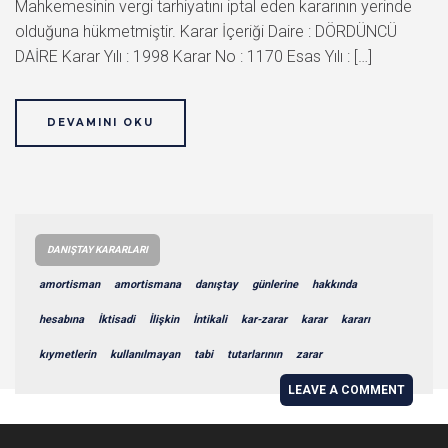
Mahkemesinin vergi tarhiyatını iptal eden kararının yerinde
olduğuna hükmetmiştir. Karar İçeriği Daire : DÖRDÜNCÜ
DAİRE Karar Yılı : 1998 Karar No : 1170 Esas Yılı : […]
DEVAMINI OKU
DANIŞTAY KARARLARI
amortisman
amortismana
danıştay
günlerine
hakkında
hesabına
İktisadi
İlişkin
İntikali
kar-zarar
karar
kararı
kıymetlerin
kullanılmayan
tabi
tutarlarının
zarar
LEAVE A COMMENT