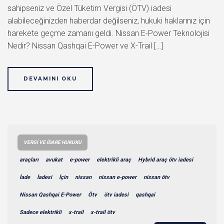
sahipseniz ve Özel Tüketim Vergisi (ÖTV) iadesi
alabileceğinizden haberdar değilseniz, hukuki haklarınız için
harekete geçme zamanı geldi. Nissan E-Power Teknolojisi
Nedir? Nissan Qashqai E-Power ve X-Trail […]
DEVAMINI OKU
VERGI VE İDARE HUKUKU
araçları
avukat
e-power
elektrikli araç
Hybrid araç ötv iadesi
İade
İadesi
İçin
nissan
nissan e-power
nissan ötv
Nissan Qashqai E-Power
Ötv
ötv iadesi
qashqai
Sadece elektrikli
x-trail
x-trail ötv