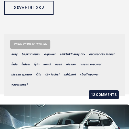
DEVAMINI OKU
VERGI VE İDARE HUKUKU
araç
başvurunuzu
e-power
elektrikli araç ötv
epower ötv iadesi
İade
İadesi
İçin
kendi
nasıl
nissan
nissan e-power
nissan epower
Ötv
ötv iadesi
sahipleri
xtrail epower
yaparsınız?
12 COMMENTS