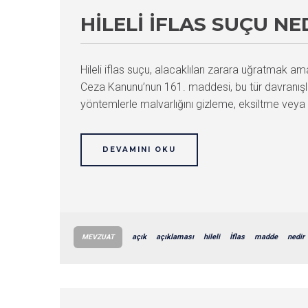
HILELI İFLAS SUÇU N
Hileli iflas suçu, alacaklıları zarara uğratmak a
Ceza Kanunu’nun 161. maddesi, bu tür davranışlar
yöntemlerle malvarlığını gizleme, eksiltme veya 
DEVAMINI OKU
açık
açıklaması
hileli
İflas
madde
nedir
MEVZUAT