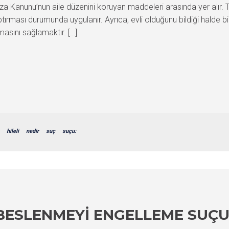
eza Kanunu’nun aile düzenini koruyan maddeleri arasında yer alır. 
ptırması durumunda uygulanır. Ayrıca, evli olduğunu bildiği halde bi
masını sağlamaktır. […]
hileli
nedir
suç
suçu:
BESLENMEYI ENGELLEME SUÇU