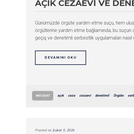
AÇIK CEZAEVI VE DEN
Günümüzde örgüte yardım etme suçu, hem ulusal h
örgütlerine yardım etme bağlamında, bu suçun c
geçiş ve denetimli serbestlik uygulamaları nasıl et
DEVAMINI OKU
açık
ceza
cezaevi
denetimli
Örgüte
ser
MEVZUAT
Posted on
Şubat 5, 2026