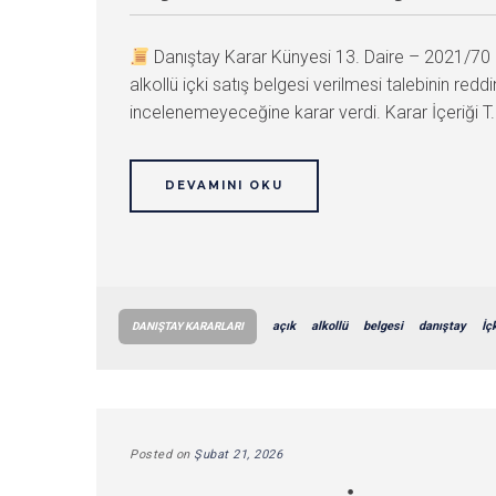
Danıştay Karar Künyesi 13. Daire – 2021/7
alkollü içki satış belgesi verilmesi talebinin r
incelenemeyeceğine karar verdi. Karar İçeriği T.C
DEVAMINI OKU
açık
alkollü
belgesi
danıştay
İç
DANIŞTAY KARARLARI
Posted on
Şubat 21, 2026