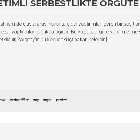
ETIMLI SERBESTLIKTE ÖRGÜT
em de uluslararası hukukta ciddi yaptırımlar içeren bir suç tipi 
ezai yaptırımları oldukça ağırdır. Bu yazıda, örgüte yardım etme
kilenir, Yargıtay’ın bu konudaki içtihatları nelerdir […]
best
serbestlikte
suç
suçu:
yardım