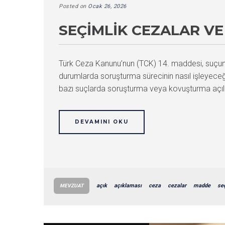
Posted on
Ocak 26, 2026
SEÇIMLIK CEZALAR V
Türk Ceza Kanunu’nun (TCK) 14. maddesi, suçun 
durumlarda soruşturma sürecinin nasıl işleyeceğin
bazı suçlarda soruşturma veya kovuşturma açılm
DEVAMINI OKU
açık
açıklaması
ceza
cezalar
madde
se
MEVZUAT