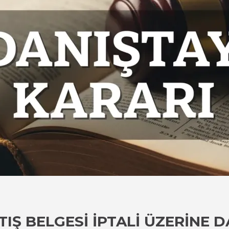
TIŞ BELGESI İPTALI ÜZERINE 