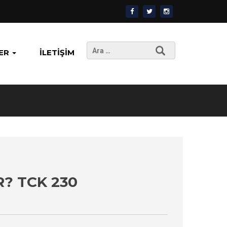
Arama:
ER
İLETIŞIM
R? TCK 230