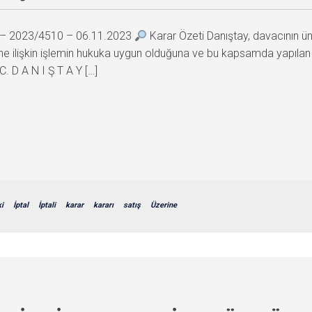
0 – 2023/4510 – 06.11.2023
Karar Özeti Danıştay, davacının ün
eddine ilişkin işlemin hukuka uygun olduğuna ve bu kapsamda yapılan
. D A N I Ş T A Y […]
ki
İptal
İptali
karar
kararı
satış
Üzerine