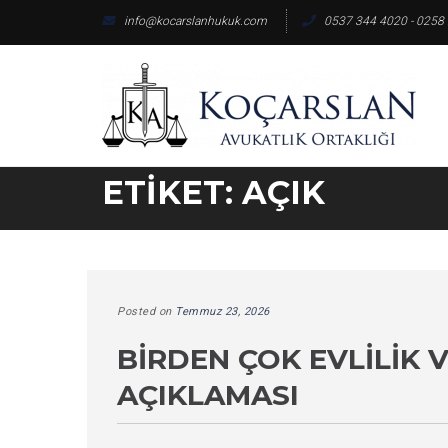
Skip
info@kocarslanhukuk.com
0537 344 4020 - 0258
to
content
ETIKET:
AÇIK
Posted on
Temmuz 23, 2026
BIRDEN ÇOK EVLILIK 
AÇIKLAMASI