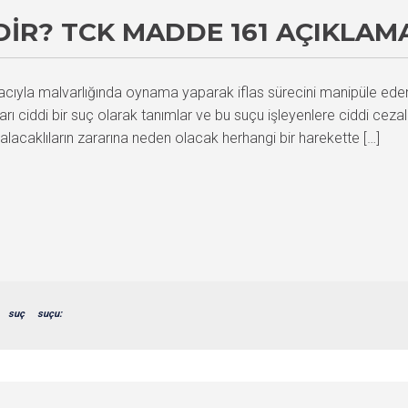
EDIR? TCK MADDE 161 AÇIKLAM
macıyla malvarlığında oynama yaparak iflas sürecini manipüle eden k
ı ciddi bir suç olarak tanımlar ve bu suçu işleyenlere ciddi ceza
alacaklıların zararına neden olacak herhangi bir harekette […]
suç
suçu: