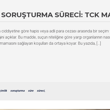
E SORUŞTURMA SÜRECI: TCK M
ciddiyetine göre hapis veya adli para cezası arasında bir seçim
i açıklar. Bu madde, suçun niteliğine göre yargı organlarının nasıl
amasını sağlayan koşulları da ortaya koyar. Bu yazıda, […]
çimlik
soruşturma
süre
süreci,