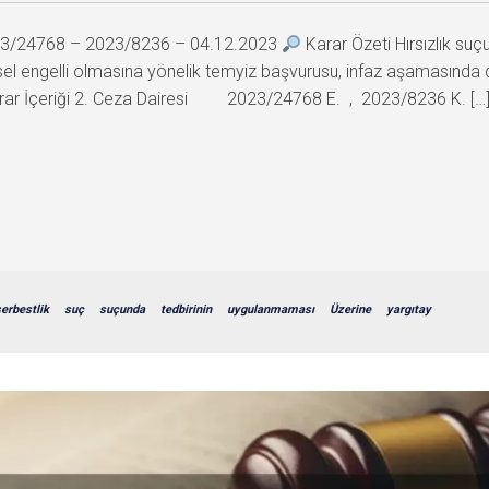
2023/24768 – 2023/8236 – 04.12.2023
Karar Özeti Hırsızlık su
nsel engelli olmasına yönelik temyiz başvurusu, infaz aşamasında
Karar İçeriği 2. Ceza Dairesi 2023/24768 E. , 2023/8236 K. […
erbestlik
suç
suçunda
tedbirinin
uygulanmaması
Üzerine
yargıtay