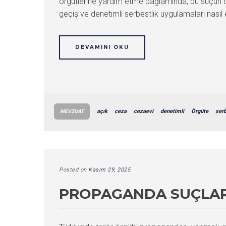
örgütlerine yardım etme bağlamında, bu suçun c
geçiş ve denetimli serbestlik uygulamaları nasıl et
DEVAMINI OKU
açık
ceza
cezaevi
denetimli
Örgüte
ser
MEVZUAT
Posted on
Kasım 29, 2025
PROPAGANDA SUÇLARI