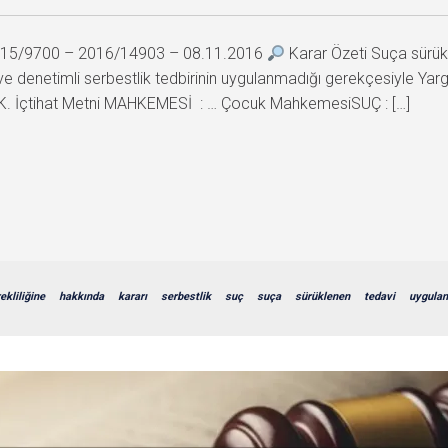
 2015/9700 – 2016/14903 – 08.11.2016
Karar Özeti Suça sürük
 denetimli serbestlik tedbirinin uygulanmadığı gerekçesiyle Yargı
 İçtihat Metni MAHKEMESİ : … Çocuk MahkemesiSUÇ : […]
ekliliğine
hakkında
kararı
serbestlik
suç
suça
sürüklenen
tedavi
uygula