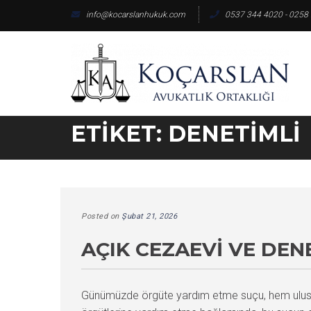
Skip
info@kocarslanhukuk.com
0537 344 4020 - 0258
to
content
ETIKET:
DENETIMLI
Posted on
Şubat 21, 2026
AÇIK CEZAEVI VE DEN
Günümüzde örgüte yardım etme suçu, hem ulusal h