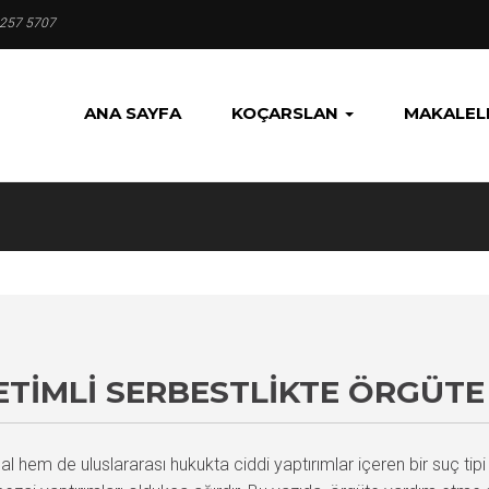
 257 5707
ANA SAYFA
KOÇARSLAN
MAKALEL
ETIMLI SERBESTLIKTE ÖRGÜT
em de uluslararası hukukta ciddi yaptırımlar içeren bir suç tipi 