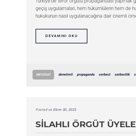
Türkiye’de terör örgütü propagandası yapmak gib
geçiş uygulamaları, hem hükümlülerin hem de hukuk
hukukunun nasıl uygulanacağına dair önemli örne
DEVAMINI OKU
denetimli
propaganda
serbest
serbestlik
s
MEVZUAT
Posted on
Ekim 30, 2025
SILAHLI ÖRGÜT ÜYELER