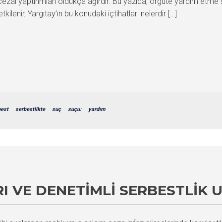
ezai yaptırımları oldukça ağırdır. Bu yazıda, örgüte yardım etme
kilenir, Yargıtay’ın bu konudaki içtihatları nelerdir […]
best
serbestlikte
suç
suçu:
yardım
 VE DENETIMLI SERBESTLIK 