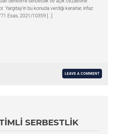
arı denetimli serbestlik ve açık cezaevine
. Yargıtay’ın bu konuda verdiği kararlar, infaz
/3771 Esas, 2021/10359 […]
LEAVE A COMMENT
TIMLI SERBESTLIK