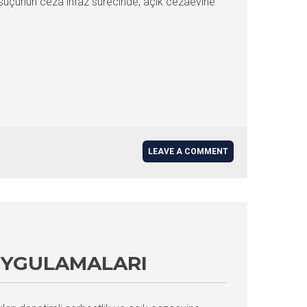
 suçunun ceza infaz sürecinde, açık cezaevine
LEAVE A COMMENT
UYGULAMALARI