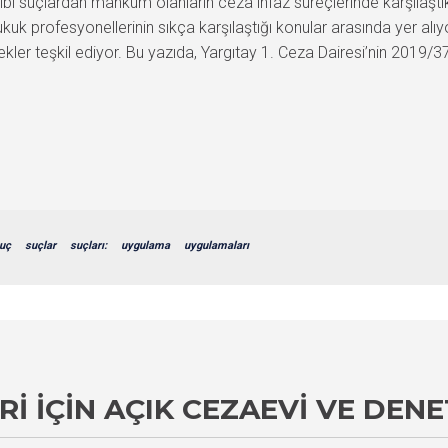
i suçlardan mahkum olanların ceza infaz süreçlerinde karşılaştıkl
 profesyonellerinin sıkça karşılaştığı konular arasında yer alıyor
kler teşkil ediyor. Bu yazıda, Yargıtay 1. Ceza Dairesi’nin 2019
uç
suçlar
suçları:
uygulama
uygulamaları
I IÇIN AÇIK CEZAEVI VE DENE