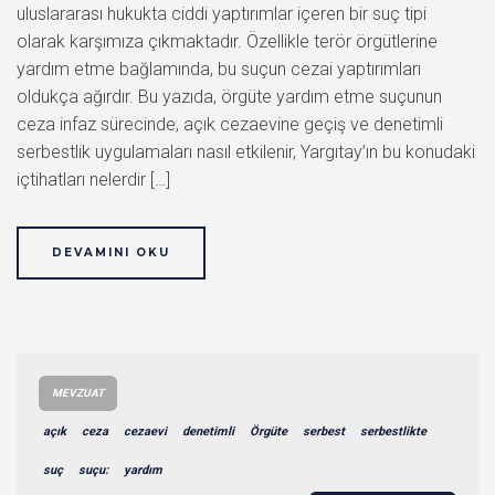
uluslararası hukukta ciddi yaptırımlar içeren bir suç tipi
olarak karşımıza çıkmaktadır. Özellikle terör örgütlerine
yardım etme bağlamında, bu suçun cezai yaptırımları
oldukça ağırdır. Bu yazıda, örgüte yardım etme suçunun
ceza infaz sürecinde, açık cezaevine geçiş ve denetimli
serbestlik uygulamaları nasıl etkilenir, Yargıtay’ın bu konudaki
içtihatları nelerdir […]
DEVAMINI OKU
MEVZUAT
açık
ceza
cezaevi
denetimli
Örgüte
serbest
serbestlikte
suç
suçu:
yardım