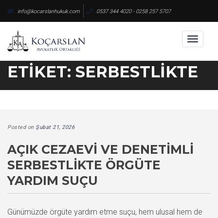
Skip
info@kocarslanhukuk.com
0537 344 4020 - 0258 257 5707
to
content
Toggl
naviga
ETIKET:
SERBESTLIKTE
Posted on
Şubat 21, 2026
AÇIK CEZAEVI VE DENETIMLI
SERBESTLIKTE ÖRGÜTE
YARDIM SUÇU
Günümüzde örgüte yardım etme suçu, hem ulusal hem de