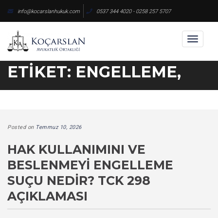
Skip
info@kocarslanhukuk.com
0537 344 4020 - 0258 257 5707
to
content
Toggl
naviga
ETIKET:
ENGELLEME,
Posted on
Temmuz 10, 2026
HAK KULLANIMINI VE
BESLENMEYI ENGELLEME
SUÇU NEDIR? TCK 298
AÇIKLAMASI