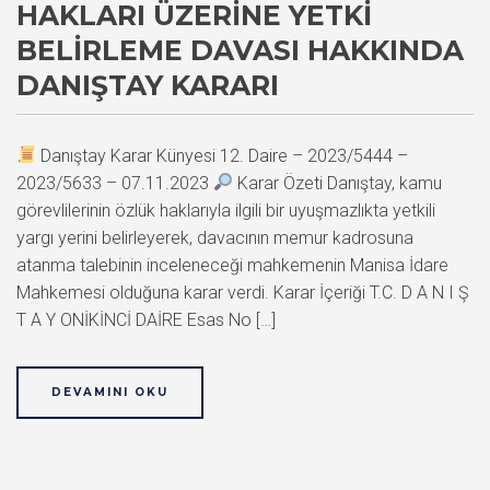
HAKLARI ÜZERINE YETKI
BELIRLEME DAVASI HAKKINDA
DANIŞTAY KARARI
Danıştay Karar Künyesi 12. Daire – 2023/5444 –
2023/5633 – 07.11.2023
Karar Özeti Danıştay, kamu
görevlilerinin özlük haklarıyla ilgili bir uyuşmazlıkta yetkili
yargı yerini belirleyerek, davacının memur kadrosuna
atanma talebinin inceleneceği mahkemenin Manisa İdare
Mahkemesi olduğuna karar verdi. Karar İçeriği T.C. D A N I Ş
T A Y ONİKİNCİ DAİRE Esas No […]
DEVAMINI OKU