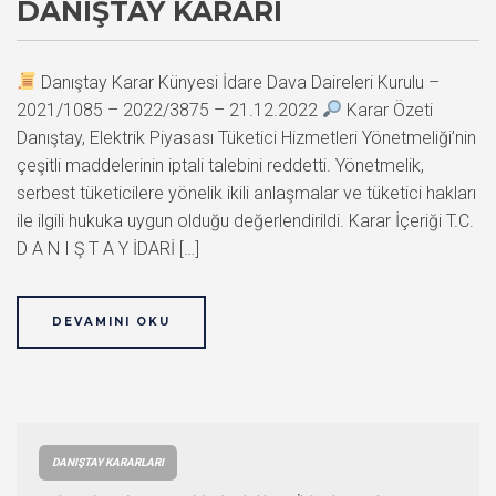
DANIŞTAY KARARI
Danıştay Karar Künyesi İdare Dava Daireleri Kurulu –
2021/1085 – 2022/3875 – 21.12.2022
Karar Özeti
Danıştay, Elektrik Piyasası Tüketici Hizmetleri Yönetmeliği’nin
çeşitli maddelerinin iptali talebini reddetti. Yönetmelik,
serbest tüketicilere yönelik ikili anlaşmalar ve tüketici hakları
ile ilgili hukuka uygun olduğu değerlendirildi. Karar İçeriği T.C.
D A N I Ş T A Y İDARİ […]
DEVAMINI OKU
DANIŞTAY KARARLARI