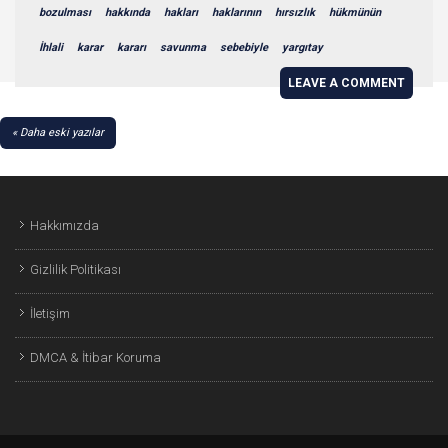
bozulması
hakkında
hakları
haklarının
hırsızlık
hükmünün
İhlali
karar
kararı
savunma
sebebiyle
yargıtay
LEAVE A COMMENT
YAZI
Daha eski yazılar
GEZINMESI
Hakkımızda
Gizlilik Politikası
İletişim
DMCA & İtibar Koruma