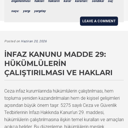
engellenmesi
hakları
hakların
karar
kararları:
sendikal
suç
suçu:
yargı
yargıtay
LEAVE A COMMENT
Posted on
Haziran 20, 2026
İNFAZ KANUNU MADDE 29:
HÜKÜMLÜLERIN
ÇALIŞTIRILMASI VE HAKLARI
Ceza infaz kurumlarında hükümlülerin çalıştırılması, hem
topluma yeniden kazandırılmaları hem de kişisel gelişimleri
açısından büyük önem taşır. 5275 sayılı Ceza ve Güvenlik
Tedbirlerinin İnfazı Hakkında Kanun’un 29. maddesi,
hükümlülerin çalıştırılmasına ilişkin temel kuralları ve amaçları
açıkça belirler. Bu düzenleme, hükümlülerin meslek