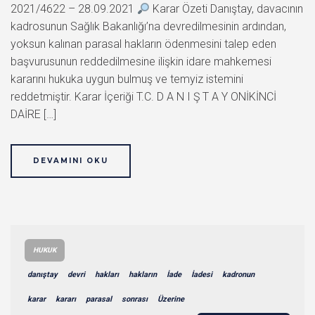
2021/4622 – 28.09.2021
Karar Özeti Danıştay, davacının
kadrosunun Sağlık Bakanlığı’na devredilmesinin ardından,
yoksun kalınan parasal hakların ödenmesini talep eden
başvurusunun reddedilmesine ilişkin idare mahkemesi
kararını hukuka uygun bulmuş ve temyiz istemini
reddetmiştir. Karar İçeriği T.C. D A N I Ş T A Y ONİKİNCİ
DAİRE […]
DEVAMINI OKU
HUKUK
danıştay
devri
hakları
hakların
İade
İadesi
kadronun
karar
kararı
parasal
sonrası
Üzerine