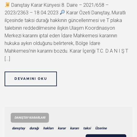
Danıştay Karar Künyesi 8. Daire – 2021/658 –
2023/2363 – 18.04.2023
Karar Özeti Danıştay, Muratlı
ilçesinde taksi durağı hakkının güncellenmesi ve T plaka
talebinin reddedilmesine ilişkin Ulaşım Koordinasyon
Merkezi kararını iptal eden İdare Mahkemesi kararının
hukuka aykırı olduğunu belirterek, Bölge İdare
Mahkemesi’nin kararını bozdu. Karar İçeriği T.C. D A N I Ş T
[…]
DEVAMINI OKU
DANIŞTAY KARARLARI
danıştay
durağı
hakları
karar
kararı
taksi
Üzerine