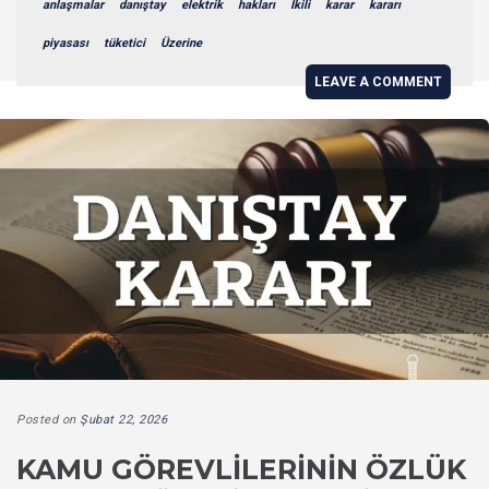
anlaşmalar
danıştay
elektrik
hakları
İkili
karar
kararı
piyasası
tüketici
Üzerine
LEAVE A COMMENT
Posted on
Şubat 22, 2026
KAMU GÖREVLILERININ ÖZLÜK