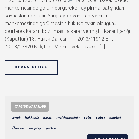
– 2013/17320 – 24.06.2013
Karar Özeti Dava, tüketici
mahkemesinde görülmesi gereken ayıplı mal satışından
kaynaklanmaktadır. Yargıtay, davanın asliye hukuk
mahkemesinde görülmesinin hukuka aykırı olduğunu
belirterek kararın bozulmasına karar vermiştir. Karar İçeriği
(Kapatılan) 13. Hukuk Dairesi 2013/11912 E. ,
2013/17320 K. İçtihat Metni … vekili avukat […]
DEVAMINI OKU
YARGITAY KARARLARI
ayıplı
hakkında
kararı
mahkemesinin
satış
satışı
tüketici
Üzerine
yargıtay
yetkisi