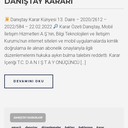
DANIŞTAY KARARI
Danıştay Karar Künyesi 13. Daire – 2020/2612 –
2022/584 – 22.02.2022
Karar Özeti Danıştay, Mobil
İletişim Hizmetleri A.Ş.’nin, Bilgi Teknolojileri ve İletişim
Kurumu’nun internet siteleri ve mobil uygulamalarda kimlik
doğrulama ile alınan abonelik onaylarıyla ilgili
düzenlemelerini hukuka aykırı bulma talebini reddetti. Karar
İçeriği T.C. D A N I Ş T A Y ONÜÇÜNCÜ […]
DEVAMINI OKU
DANIŞTAY KARARLARI
amaçlı
danıştay
düzenlemeler
hakları
haklarının
karar