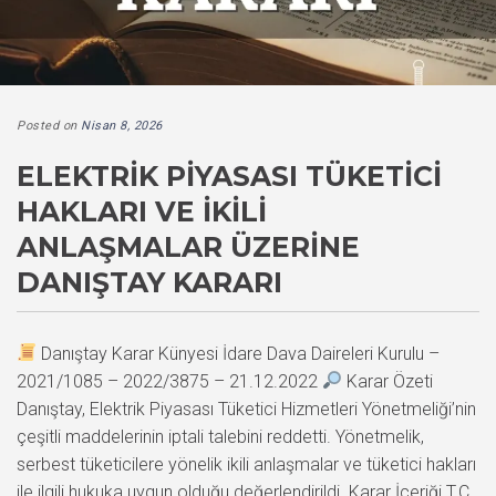
Posted on
Nisan 8, 2026
ELEKTRIK PIYASASI TÜKETICI
HAKLARI VE İKILI
ANLAŞMALAR ÜZERINE
DANIŞTAY KARARI
Danıştay Karar Künyesi İdare Dava Daireleri Kurulu –
2021/1085 – 2022/3875 – 21.12.2022
Karar Özeti
Danıştay, Elektrik Piyasası Tüketici Hizmetleri Yönetmeliği’nin
çeşitli maddelerinin iptali talebini reddetti. Yönetmelik,
serbest tüketicilere yönelik ikili anlaşmalar ve tüketici hakları
ile ilgili hukuka uygun olduğu değerlendirildi. Karar İçeriği T.C.