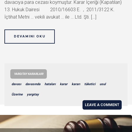
davacıya para cezası koymuştur. Karar İçeriği (Kapatılan)
13. Hukuk Dairesi 2010/16603 E. , 2011/3122 K.
İçtihat Metni … vekili avukat … ile … Ltd. Şti. […]
DEVAMINI OKU
YARGITAY KARARLARI
davası
davasında
hataları
karar
kararı
tüketici
usul
Üzerine
yargıtay
LEAVE A COMMENT