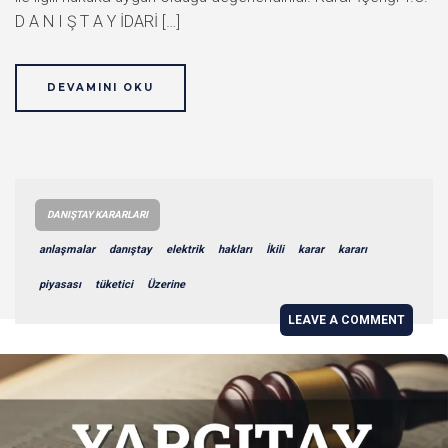
D A N I Ş T A Y İDARİ […]
DEVAMINI OKU
DANIŞTAY KARARLARI
anlaşmalar
danıştay
elektrik
hakları
İkili
karar
kararı
piyasası
tüketici
Üzerine
LEAVE A COMMENT