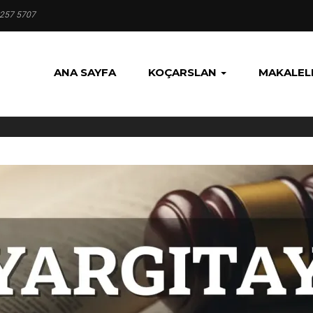
 257 5707
ANA SAYFA
KOÇARSLAN
MAKALEL