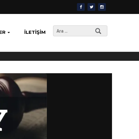
Arama:
ER
İLETIŞIM