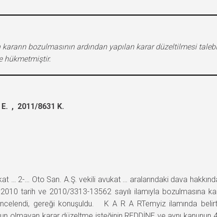
 kararın bozulmasının ardından yapılan karar düzeltilmesi taleb
e hükmetmiştir.
E. , 2011/8631 K.
avukat … 2-… Oto San. A.Ş. vekili avukat … aralarındaki dava hakk
010 tarih ve 2010/3313-13562 sayılı ilamıyla bozulmasına karar
 incelendi, gereği konuşuldu. K A R A RTemyiz ilamında belirtil
ygun olmayan karar düzeltme isteğinin REDDİNE ve aynı kanun