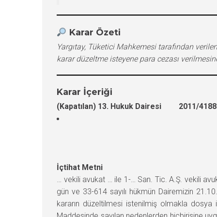
Karar Özeti
Yargıtay, Tüketici Mahkemesi tarafından verilen
karar düzeltme isteyene para cezası verilmesin
Karar İçeriği
(Kapatılan) 13. Hukuk Dairesi 2011/4188 
İçtihat Metni
… vekili avukat … ile 1-… San. Tic. A.Ş. vekili 
gün ve 33-614 sayılı hükmün Dairemizin 21.10.2
kararın düzeltilmesi istenilmiş olmakla dosya
Maddesinde sayılan nedenlerden hiçbirisine u