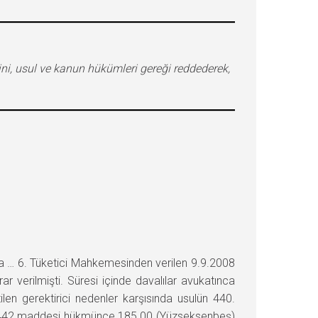
ini, usul ve kanun hükümleri gereği reddederek,
ında … 6. Tüketici Mahkemesinden verilen 9.9.2008
 verilmişti. Süresi içinde davalılar avukatınca
en gerektirici nedenler karşısında usulün 440.
un 442 maddesi hükmünce 185.00 (Yüzseksenbeş)