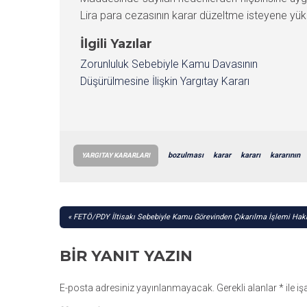
Lira para cezasının karar düzeltme isteyene yükle
İlgili Yazılar
Zorunluluk Sebebiyle Kamu Davasının
Düşürülmesine İlişkin Yargıtay Kararı
bozulması
karar
kararı
kararının
YARGITAY KARARLARI
YAZI
FETÖ/PDY İltisakı Sebebiyle Kamu Görevinden Çıkarılma İşlemi Hakk
GEZINMESI
BIR YANIT YAZIN
E-posta adresiniz yayınlanmayacak.
Gerekli alanlar
*
ile i