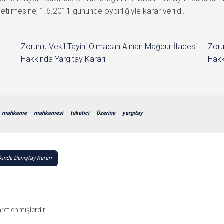
tilmesine, 1.6.2011 gününde oybirliğiyle karar verildi.
Zorunlu Vekil Tayini Olmadan Alınan Mağdur İfadesi
Zoru
Hakkında Yargıtay Kararı
Hakk
mahkeme
mahkemesi
tüketici
Üzerine
yargıtay
ında Danıştay Kararı
şaretlenmişlerdir