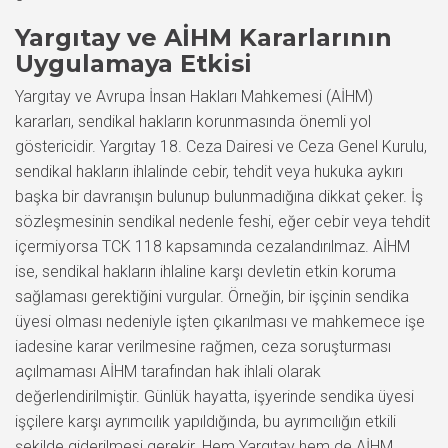
Yargıtay ve AİHM Kararlarının
Uygulamaya Etkisi
Yargıtay ve Avrupa İnsan Hakları Mahkemesi (AİHM)
kararları, sendikal hakların korunmasında önemli yol
göstericidir. Yargıtay 18. Ceza Dairesi ve Ceza Genel Kurulu,
sendikal hakların ihlalinde cebir, tehdit veya hukuka aykırı
başka bir davranışın bulunup bulunmadığına dikkat çeker. İş
sözleşmesinin sendikal nedenle feshi, eğer cebir veya tehdit
içermiyorsa TCK 118 kapsamında cezalandırılmaz. AİHM
ise, sendikal hakların ihlaline karşı devletin etkin koruma
sağlaması gerektiğini vurgular. Örneğin, bir işçinin sendika
üyesi olması nedeniyle işten çıkarılması ve mahkemece işe
iadesine karar verilmesine rağmen, ceza soruşturması
açılmaması AİHM tarafından hak ihlali olarak
değerlendirilmiştir. Günlük hayatta, işyerinde sendika üyesi
işçilere karşı ayrımcılık yapıldığında, bu ayrımcılığın etkili
şekilde giderilmesi gerekir. Hem Yargıtay hem de AİHM,