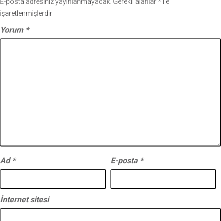
E-posta adresiniz yayınlanmayacak.
Gerekli alanlar
*
ile
işaretlenmişlerdir
Yorum
*
Ad
*
E-posta
*
İnternet sitesi