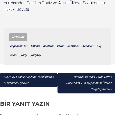
Yurtdışından Getirilen Döviz ve Altının Ülkeye Sokulmasının
Hukuki Boyutu
MEVZUAT
engellenmesi
hakları
hakların
karar
kararları:
sendikal
suç
suçu:
yargı
yargıtay
YAZI
CMK 314 Sanık Aleyhine Yargılamanın
Hırsızlık ve Mala Zarar Verme
GEZINMESI
Yenilenmesi Şartları
Suçlarında TCK Uygulaması Üzerine
Yargıtay Kararı
BIR YANIT YAZIN