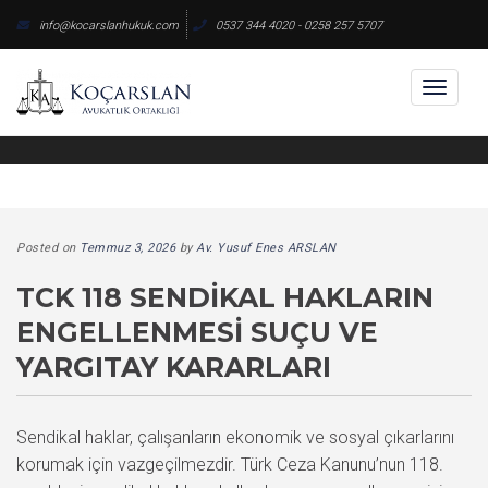
Skip
info@kocarslanhukuk.com
0537 344 4020 - 0258 257 5707
to
content
Toggl
naviga
Posted on
Temmuz 3, 2026
by
Av. Yusuf Enes ARSLAN
TCK 118 SENDIKAL HAKLARIN
ENGELLENMESI SUÇU VE
YARGITAY KARARLARI
Sendikal haklar, çalışanların ekonomik ve sosyal çıkarlarını
korumak için vazgeçilmezdir. Türk Ceza Kanunu’nun 118.