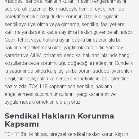
maddesi, sendikal hakların kullanılmasının engellenmesini
suç olarak düzenler. Bu maddeyle hem bireysel hem de
kolektif sendika özgürlükleri korunur. Özellikle işçilerin
sendikaya üye olma veya olmama, sendikal faaliyetlere
katılma ya da sendikadan ayrılma hakları güvence altındadır.
Cebir, tehdit veya hukuka aykırı başka bir davranışla bu
hakların engellenmesi ciddi yaptırımlara tabidir. Yargıtay
kararları ve AİHM içtihatları, sendikal hakların ihlalinde hangi
koşullarda ceza sorumluluğu doğacağını netleştirir. Gündelik
iş yaşamında sıkça karşılaşılan bu sorun, sadece işverenleri
değil, tüm çalışanları ve sendika yöneticilerini de ilgilendirir.
Yazımızda, TCK 118 kapsamında sendikal hakların
engellenmesi suçunun unsurlarını, yargı kararlarını ve
uygulamadaki örnekleri ele alıyoruz.
Sendikal Hakların Korunma
Kapsamı
TCK 118’in ilk fıkrası, bireysel sendikal hakları korur. Kişinin