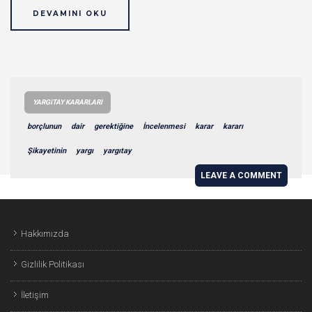
DEVAMINI OKU
YARGITAY KARARLARI
borçlunun
dair
gerektiğine
İncelenmesi
karar
kararı
Şikayetinin
yargı
yargıtay
LEAVE A COMMENT
Hakkımızda
Gizlilik Politikası
İletişim