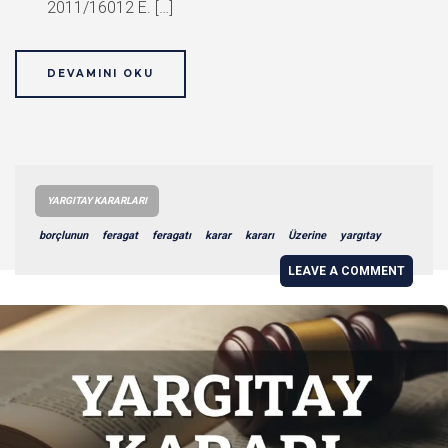
2011/16012 E. […]
DEVAMINI OKU
YARGITAY KARARLARI
borçlunun
feragat
feragatı
karar
kararı
Üzerine
yargıtay
LEAVE A COMMENT