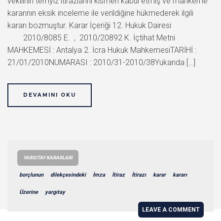
vekilinin temyiz itirazlarını kısmen kabul etmiş ve mahkeme
kararının eksik inceleme ile verildiğine hükmederek ilgili
kararı bozmuştur. Karar İçeriği 12. Hukuk Dairesi
2010/8085 E. , 2010/20892 K. İçtihat Metni
MAHKEMESİ : Antalya 2. İcra Hukuk MahkemesiTARİHİ :
21/01/2010NUMARASI : 2010/31-2010/38Yukarıda […]
DEVAMINI OKU
YARGITAY KARARLARI
borçlunun
dilekçesindeki
İmza
İtiraz
İtirazı
karar
kararı
Üzerine
yargıtay
LEAVE A COMMENT