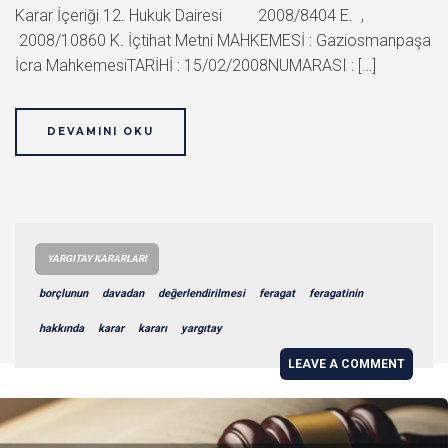
Karar İçeriği 12. Hukuk Dairesi 2008/8404 E. ,
2008/10860 K. İçtihat Metni MAHKEMESİ : Gaziosmanpaşa
İcra MahkemesiTARİHİ : 15/02/2008NUMARASI : […]
DEVAMINI OKU
YARGITAY KARARLARI
borçlunun
davadan
değerlendirilmesi
feragat
feragatinin
hakkında
karar
kararı
yargıtay
LEAVE A COMMENT