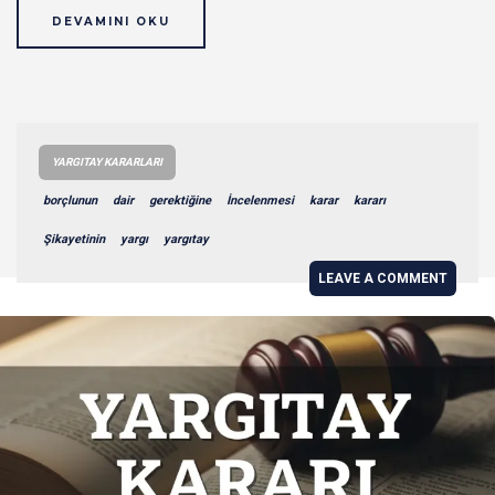
DEVAMINI OKU
YARGITAY KARARLARI
borçlunun
dair
gerektiğine
İncelenmesi
karar
kararı
Şikayetinin
yargı
yargıtay
LEAVE A COMMENT