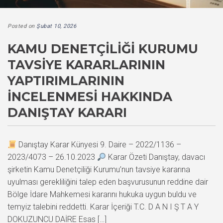
Posted on
Şubat 10, 2026
KAMU DENETÇILIĞI KURUMU
TAVSIYE KARARLARININ
YAPTIRIMLARININ
İNCELENMESI HAKKINDA
DANIŞTAY KARARI
Danıştay Karar Künyesi 9. Daire – 2022/1136 –
2023/4073 – 26.10.2023
Karar Özeti Danıştay, davacı
şirketin Kamu Denetçiliği Kurumu’nun tavsiye kararına
uyulması gerekliliğini talep eden başvurusunun reddine dair
Bölge İdare Mahkemesi kararını hukuka uygun buldu ve
temyiz talebini reddetti. Karar İçeriği T.C. D A N I Ş T A Y
DOKUZUNCU DAİRE Esas […]