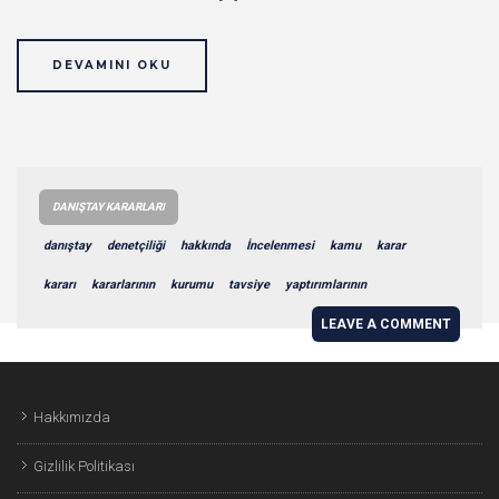
DEVAMINI OKU
DANIŞTAY KARARLARI
danıştay
denetçiliği
hakkında
İncelenmesi
kamu
karar
kararı
kararlarının
kurumu
tavsiye
yaptırımlarının
LEAVE A COMMENT
Hakkımızda
Gizlilik Politikası