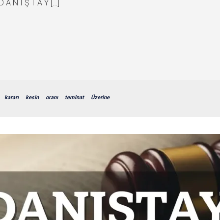
D A N I Ş T A Y […]
kararı
kesin
oranı
teminat
Üzerine