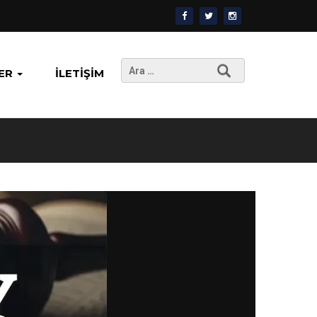
Arama:
ER
İLETIŞIM