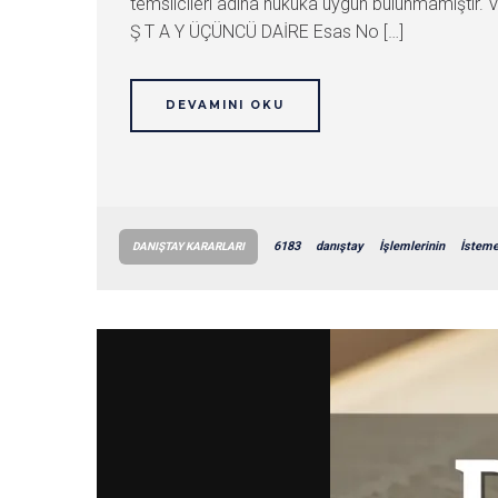
temsilcileri adına hukuka uygun bulunmamıştır. Ve
Ş T A Y ÜÇÜNCÜ DAİRE Esas No […]
DEVAMINI OKU
6183
danıştay
İşlemlerinin
İstem
DANIŞTAY KARARLARI