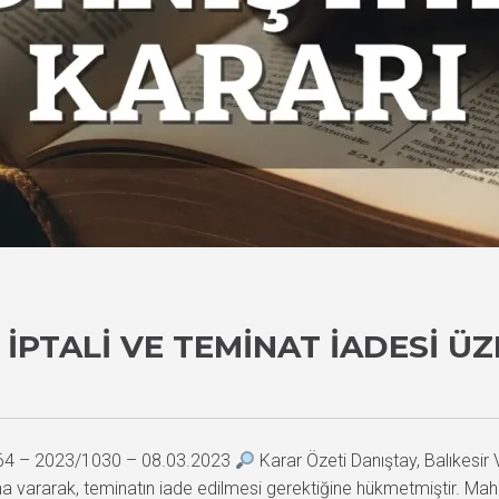
 İPTALI VE TEMINAT İADESI Ü
764 – 2023/1030 – 08.03.2023
Karar Özeti Danıştay, Balıkesir 
a vararak, teminatın iade edilmesi gerektiğine hükmetmiştir. Mahkem