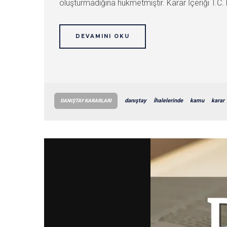
oluşturmadığına hükmetmiştir. Karar İçeriği T.C. 
DEVAMINI OKU
danıştay
İhalelerinde
kamu
karar
DANIŞTAY KARARLARI