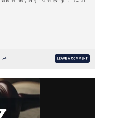
u kararı onaylamıştır. Karar İçeriği T.C. D A N I
yılı
LEAVE A COMMENT