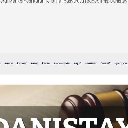
rgi Mahkemesi kararı ile istinaf başvurusu reddedilmiş, Danıştay b
e
kanun
kanuni
karar
kararı
konusunda
sayılı
teminat
temsili
uyarınca