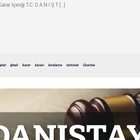
Karar İçeriği T.C. D A N I Ş T […]
İptal
İptali
karar
kararı
kiralama
teminat
Üzerine