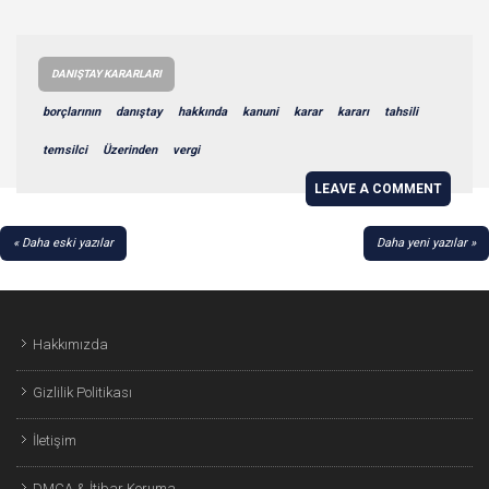
DANIŞTAY KARARLARI
borçlarının
danıştay
hakkında
kanuni
karar
kararı
tahsili
temsilci
Üzerinden
vergi
LEAVE A COMMENT
YAZI
Daha eski yazılar
Daha yeni yazılar
GEZINMESI
Hakkımızda
Gizlilik Politikası
İletişim
DMCA & İtibar Koruma