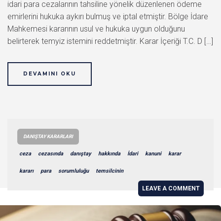
idari para cezalarının tahsiline yönelik düzenlenen ödeme
emirlerini hukuka aykırı bulmuş ve iptal etmiştir. Bölge İdare
Mahkemesi kararının usul ve hukuka uygun olduğunu
belirterek temyiz istemini reddetmiştir. Karar İçeriği T.C. D […]
DEVAMINI OKU
DANIŞTAY KARARLARI
ceza
cezasında
danıştay
hakkında
İdari
kanuni
karar
kararı
para
sorumluluğu
temsilcinin
LEAVE A COMMENT