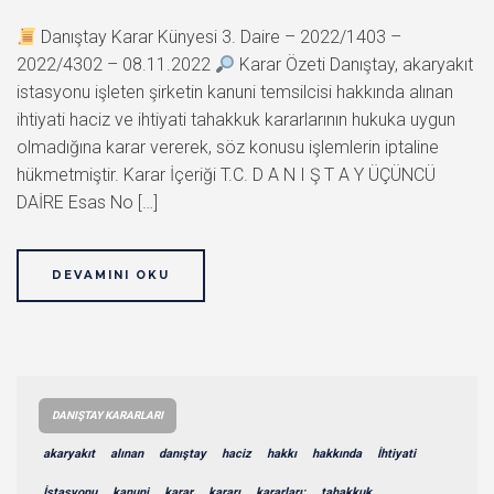
Danıştay Karar Künyesi 3. Daire – 2022/1403 –
2022/4302 – 08.11.2022
Karar Özeti Danıştay, akaryakıt
istasyonu işleten şirketin kanuni temsilcisi hakkında alınan
ihtiyati haciz ve ihtiyati tahakkuk kararlarının hukuka uygun
olmadığına karar vererek, söz konusu işlemlerin iptaline
hükmetmiştir. Karar İçeriği T.C. D A N I Ş T A Y ÜÇÜNCÜ
DAİRE Esas No […]
DEVAMINI OKU
DANIŞTAY KARARLARI
akaryakıt
alınan
danıştay
haciz
hakkı
hakkında
İhtiyati
İstasyonu
kanuni
karar
kararı
kararları:
tahakkuk