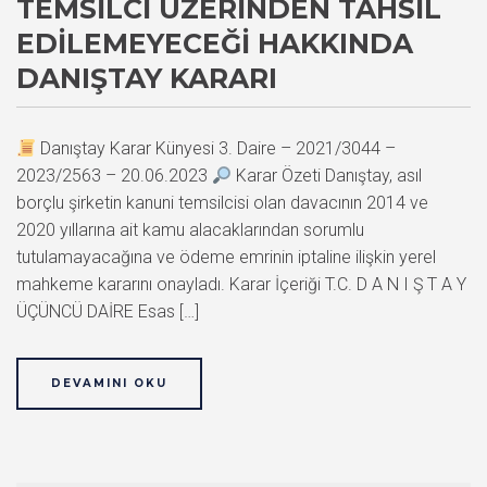
TEMSILCI ÜZERINDEN TAHSIL
EDILEMEYECEĞI HAKKINDA
DANIŞTAY KARARI
Danıştay Karar Künyesi 3. Daire – 2021/3044 –
2023/2563 – 20.06.2023
Karar Özeti Danıştay, asıl
borçlu şirketin kanuni temsilcisi olan davacının 2014 ve
2020 yıllarına ait kamu alacaklarından sorumlu
tutulamayacağına ve ödeme emrinin iptaline ilişkin yerel
mahkeme kararını onayladı. Karar İçeriği T.C. D A N I Ş T A Y
ÜÇÜNCÜ DAİRE Esas […]
DEVAMINI OKU