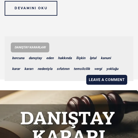
DEVAMINI OKU
DANIŞTAY KARARLARI
borcuna
danıştay
eden
hakkında
İlişkin
İptal
kanuni
karar
kararı
nedeniyla
sıfatının
temsilcilik
vergi
yokluğu
LEAVE A COMMENT