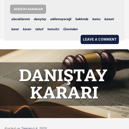
DANIŞTAY KARARLARI
alacaklarının
danıştay
edilemeyeceği
hakkında
kamu
kanuni
karar
kararı
tahsil
temsilci
Üzerinden
LEAVE A COMMENT
Posted on
Temmuz 6, 2025