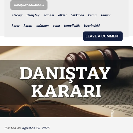
DANIŞTAY KARARLARI
alacağı
danıştay
ermesi
etkisi
hakkında
kamu
kanuni
karar
kararı
sıfatının
sona
temsilcilik
Üzerindeki
LEAVE A COMMENT
Posted on
Ağustos 26, 2025