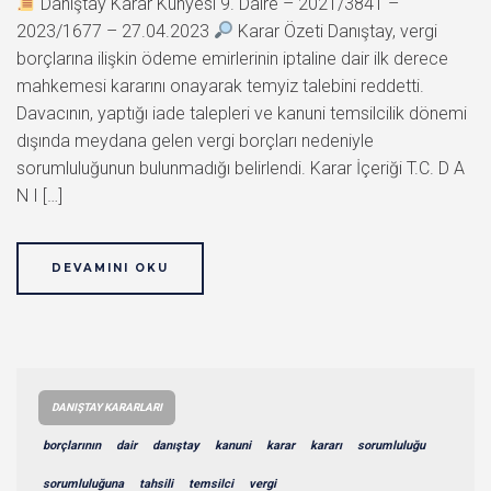
Danıştay Karar Künyesi 9. Daire – 2021/3841 –
2023/1677 – 27.04.2023
Karar Özeti Danıştay, vergi
borçlarına ilişkin ödeme emirlerinin iptaline dair ilk derece
mahkemesi kararını onayarak temyiz talebini reddetti.
Davacının, yaptığı iade talepleri ve kanuni temsilcilik dönemi
dışında meydana gelen vergi borçları nedeniyle
sorumluluğunun bulunmadığı belirlendi. Karar İçeriği T.C. D A
N I […]
DEVAMINI OKU
DANIŞTAY KARARLARI
borçlarının
dair
danıştay
kanuni
karar
kararı
sorumluluğu
sorumluluğuna
tahsili
temsilci
vergi