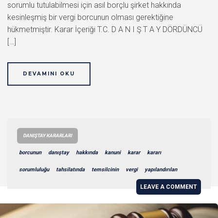
sorumlu tutulabilmesi için asıl borçlu şirket hakkında
kesinleşmiş bir vergi borcunun olması gerektiğine
hükmetmiştir. Karar İçeriği T.C. D A N I Ş T A Y DÖRDÜNCÜ
[…]
DEVAMINI OKU
DANIŞTAY KARARLARI
borcunun
danıştay
hakkında
kanuni
karar
kararı
sorumluluğu
tahsilatında
temsilcinin
vergi
yapılandırılan
LEAVE A COMMENT