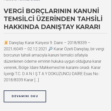
VERGI BORÇLARININ KANUNI
TEMSILCI ÜZERINDEN TAHSILI
HAKKINDA DANIŞTAY KARARI
Danıştay Karar Künyesi 9. Daire – 2018/8339 –
2021/6049 – 02.12.2021
Karar Özeti Danıştay, bir vergi
borcunun tahsili amacıyla kanuni temsilci sıfatıyla
düzenlenen ödeme emrinin hukuka uygun olduğuna karar
vererek, Bölge İdare Mahkemesi’nin kararını onadı. Karar
İçeriği T.C. D A N I Ş T A Y DOKUZUNCU DAİRE Esas No :
2018/8339 Karar […]
DEVAMINI OKU