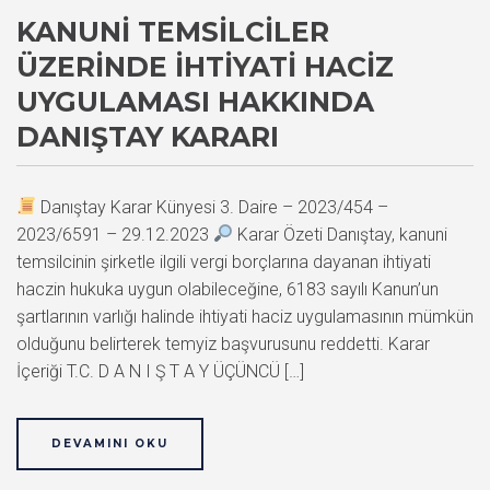
KANUNI TEMSILCILER
ÜZERINDE İHTIYATI HACIZ
UYGULAMASI HAKKINDA
DANIŞTAY KARARI
Danıştay Karar Künyesi 3. Daire – 2023/454 –
2023/6591 – 29.12.2023
Karar Özeti Danıştay, kanuni
temsilcinin şirketle ilgili vergi borçlarına dayanan ihtiyati
haczin hukuka uygun olabileceğine, 6183 sayılı Kanun’un
şartlarının varlığı halinde ihtiyati haciz uygulamasının mümkün
olduğunu belirterek temyiz başvurusunu reddetti. Karar
İçeriği T.C. D A N I Ş T A Y ÜÇÜNCÜ […]
DEVAMINI OKU