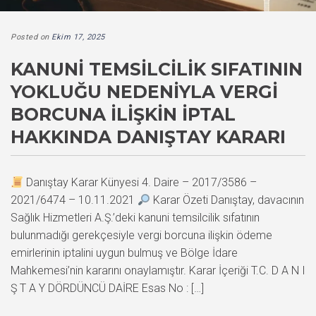
Posted on
Ekim 17, 2025
KANUNI TEMSILCILIK SIFATININ
YOKLUĞU NEDENIYLA VERGI
BORCUNA İLIŞKIN İPTAL
HAKKINDA DANIŞTAY KARARI
Danıştay Karar Künyesi 4. Daire – 2017/3586 –
2021/6474 – 10.11.2021
Karar Özeti Danıştay, davacının
Sağlık Hizmetleri A.Ş.’deki kanuni temsilcilik sıfatının
bulunmadığı gerekçesiyle vergi borcuna ilişkin ödeme
emirlerinin iptalini uygun bulmuş ve Bölge İdare
Mahkemesi’nin kararını onaylamıştır. Karar İçeriği T.C. D A N I
Ş T A Y DÖRDÜNCÜ DAİRE Esas No : […]