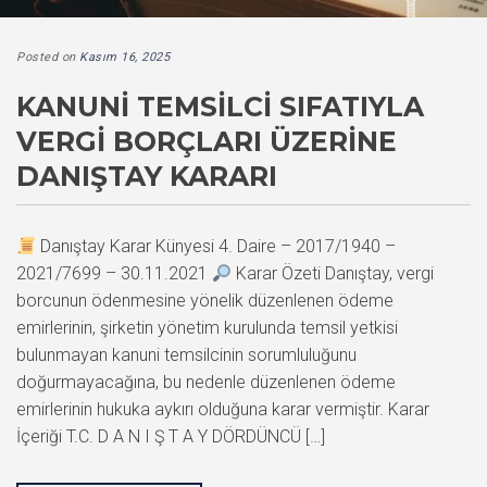
Posted on
Kasım 16, 2025
KANUNI TEMSILCI SIFATIYLA
VERGI BORÇLARI ÜZERINE
DANIŞTAY KARARI
Danıştay Karar Künyesi 4. Daire – 2017/1940 –
2021/7699 – 30.11.2021
Karar Özeti Danıştay, vergi
borcunun ödenmesine yönelik düzenlenen ödeme
emirlerinin, şirketin yönetim kurulunda temsil yetkisi
bulunmayan kanuni temsilcinin sorumluluğunu
doğurmayacağına, bu nedenle düzenlenen ödeme
emirlerinin hukuka aykırı olduğuna karar vermiştir. Karar
İçeriği T.C. D A N I Ş T A Y DÖRDÜNCÜ […]