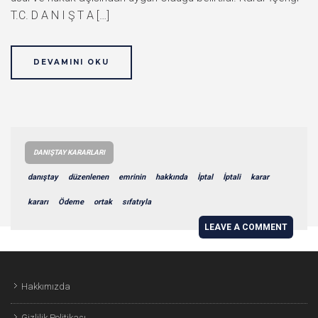
T.C. D A N I Ş T A […]
DEVAMINI OKU
DANIŞTAY KARARLARI
danıştay
düzenlenen
emrinin
hakkında
İptal
İptali
karar
kararı
Ödeme
ortak
sıfatıyla
LEAVE A COMMENT
Hakkımızda
Gizlilik Politikası