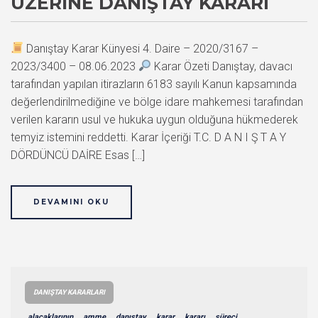
ÜZERINE DANIŞTAY KARARI
Danıştay Karar Künyesi 4. Daire – 2020/3167 –
2023/3400 – 08.06.2023
Karar Özeti Danıştay, davacı
tarafından yapılan itirazların 6183 sayılı Kanun kapsamında
değerlendirilmediğine ve bölge idare mahkemesi tarafından
verilen kararın usul ve hukuka uygun olduğuna hükmederek
temyiz istemini reddetti. Karar İçeriği T.C. D A N I Ş T A Y
DÖRDÜNCÜ DAİRE Esas […]
DEVAMINI OKU
DANIŞTAY KARARLARI
alacaklarının
amme
danıştay
karar
kararı
süreci,