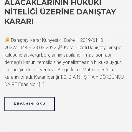
ALACAKLARININ HUKUKI
NITELIĞI ÜZERINE DANIŞTAY
KARARI
Danıştay Karar Künyesi 4. Daire – 2019/6110 –
2022/1044 – 23.02.2022
Karar Özeti Danıştay, bir spor
kulübüne ait vergi borçlarının yapılandırılması sonrası
derneğin kanuni temsilcisine yönelinmesinin hukuka uygun
olmadığına karar verdi ve Bölge İdare Mahkemesi’nin
kararını onadı. Karar İçeriği T.C. D A N I Ş T A Y DÖRDÜNCÜ
DAİRE Esas No : […]
DEVAMINI OKU