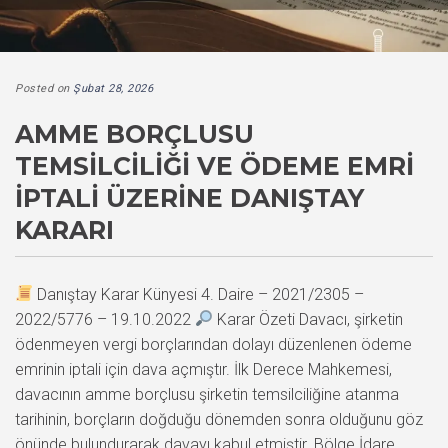
Posted on
Şubat 28, 2026
AMME BORÇLUSU
TEMSILCILIĞI VE ÖDEME EMRI
İPTALI ÜZERINE DANIŞTAY
KARARI
Danıştay Karar Künyesi 4. Daire – 2021/2305 –
2022/5776 – 19.10.2022
Karar Özeti Davacı, şirketin
ödenmeyen vergi borçlarından dolayı düzenlenen ödeme
emrinin iptali için dava açmıştır. İlk Derece Mahkemesi,
davacının amme borçlusu şirketin temsilciliğine atanma
tarihinin, borçların doğduğu dönemden sonra olduğunu göz
önünde bulundurarak davayı kabul etmiştir. Bölge İdare