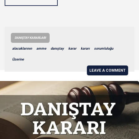
DANIŞTAY KARARLARI
alacaklarının
amme
danıştay
karar
kararı
sorumluluğu
Üzerine
LEAVE A COMMENT