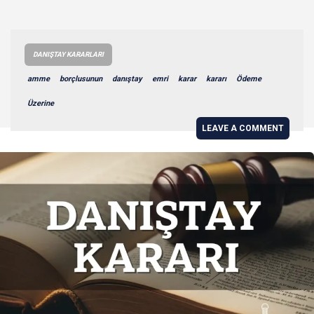
DANIŞTAY KARARLARI
amme
borçlusunun
danıştay
emri
karar
kararı
Ödeme
Üzerine
LEAVE A COMMENT