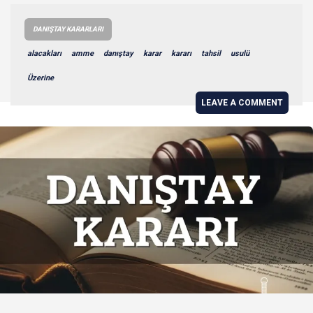
DANIŞTAY KARARLARI
alacakları
amme
danıştay
karar
kararı
tahsil
usulü
Üzerine
LEAVE A COMMENT