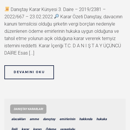
Danıştay Karar Künyesi 3. Daire – 2019/2381 –
2022/667 – 23.02.2022
Karar Özeti Danıştay, davacının
kanuni temsilcisi olduğu şirketin vergi borçları nedeniyle
düzenlenen ödeme emirlerinin hukuka uygun olduğuna ve
tahsil etme yolunun açık olduğuna karar vererek temyiz
istemini reddetti. Karar İçeriği T.C. D A N I Ş T A Y ÜÇÜNCÜ
DAİRE Esas […]
DEVAMINI OKU
DANIŞTAY KARARLARI
alacakları
amme
danıştay
emirlerinin
hakkında
hukuka
İlgili
karar
kararı
Ödeme
uygunluğu