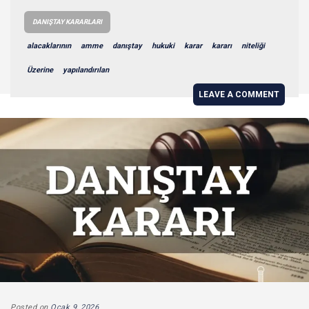
DANIŞTAY KARARLARI
alacaklarının
amme
danıştay
hukuki
karar
kararı
niteliği
Üzerine
yapılandırılan
LEAVE A COMMENT
Posted on
Ocak 9, 2026