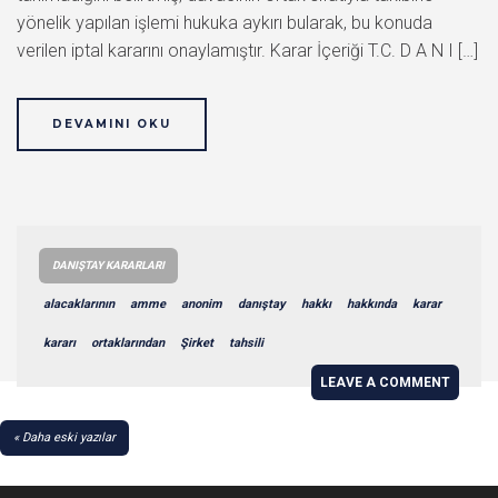
yönelik yapılan işlemi hukuka aykırı bularak, bu konuda
verilen iptal kararını onaylamıştır. Karar İçeriği T.C. D A N I […]
DEVAMINI OKU
DANIŞTAY KARARLARI
alacaklarının
amme
anonim
danıştay
hakkı
hakkında
karar
kararı
ortaklarından
Şirket
tahsili
LEAVE A COMMENT
YAZI
Daha eski yazılar
GEZINMESI