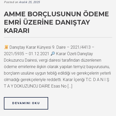
Posted on
Aralık 25, 2025
AMME BORÇLUSUNUN ÖDEME
EMRI ÜZERINE DANIŞTAY
KARARI
Danıştay Karar Künyesi 9. Daire – 2021/4413 –
2021/5935 – 01.12.2021
Karar Özeti Danıştay
Dokuzuncu Dairesi, vergi dairesi tarafından düzenlenen
ödeme emirlerine ilişkin olarak yapılan temyiz başvurusunu,
borçların usulüne uygun tebliğ edildiği ve gerekçelerin yeterli
olmadığı gerekçeleriyle reddetti. Karar İçeriği T.C. D A N I Ş
T A Y DOKUZUNCU DAİRE Esas No […]
DEVAMINI OKU