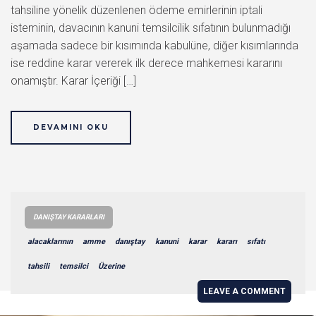
tahsiline yönelik düzenlenen ödeme emirlerinin iptali
isteminin, davacının kanuni temsilcilik sıfatının bulunmadığı
aşamada sadece bir kısımında kabulüne, diğer kısımlarında
ise reddine karar vererek ilk derece mahkemesi kararını
onamıştır. Karar İçeriği […]
DEVAMINI OKU
DANIŞTAY KARARLARI
alacaklarının
amme
danıştay
kanuni
karar
kararı
sıfatı
tahsili
temsilci
Üzerine
LEAVE A COMMENT