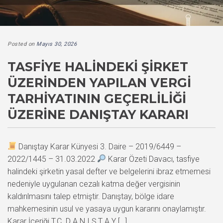
Posted on
Mayıs 30, 2026
TASFIYE HALINDEKI ŞIRKET
ÜZERINDEN YAPILAN VERGI
TARHIYATININ GEÇERLILIĞI
ÜZERINE DANIŞTAY KARARI
Danıştay Karar Künyesi 3. Daire – 2019/6449 –
2022/1445 – 31.03.2022
Karar Özeti Davacı, tasfiye
halindeki şirketin yasal defter ve belgelerini ibraz etmemesi
nedeniyle uygulanan cezalı katma değer vergisinin
kaldırılmasını talep etmiştir. Danıştay, bölge idare
mahkemesinin usul ve yasaya uygun kararını onaylamıştır.
Karar İçeriği T.C. D A N I Ş T A Y […]