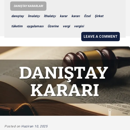
DANIŞTAY KARARLARI
danıştay
İmalatçı
İthalatçı
karar
kararı
Özel
Şirket
tüketim
uygulaması
Üzerine
vergi
vergisi
LEAVE A COMMENT
Posted on
Haziran 10, 2025