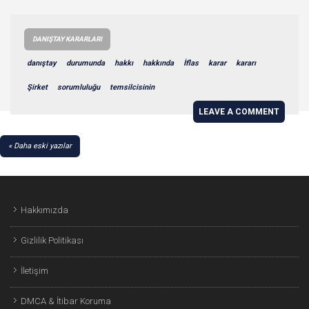
DANIŞTAY KARARLARI
danıştay
durumunda
hakkı
hakkında
İflas
karar
kararı
Şirket
sorumluluğu
temsilcisinin
LEAVE A COMMENT
YAZI
Daha eski yazılar
GEZINMESI
Hakkımızda
Gizlilik Politikası
İletişim
DMCA & İtibar Koruma