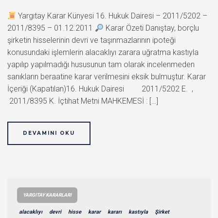
Yargıtay Karar Künyesi 16. Hukuk Dairesi – 2011/5202 –
2011/8395 – 01.12.2011
Karar Özeti Danıştay, borçlu
şirketin hisselerinin devri ve taşınmazlarının ipoteği
konusundaki işlemlerin alacaklıyı zarara uğratma kastıyla
yapılıp yapılmadığı hususunun tam olarak incelenmeden
sanıkların beraatine karar verilmesini eksik bulmuştur. Karar
İçeriği (Kapatılan)16. Hukuk Dairesi 2011/5202 E. ,
2011/8395 K. İçtihat Metni MAHKEMESİ : […]
DEVAMINI OKU
YARGITAY KARARLARI
alacaklıyı
devri
hisse
karar
kararı
kastıyla
Şirket