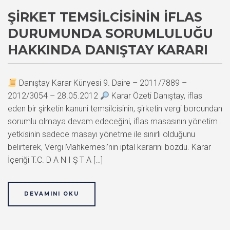
ŞIRKET TEMSILCISININ İFLAS
DURUMUNDA SORUMLULUĞU
HAKKINDA DANIŞTAY KARARI
Danıştay Karar Künyesi 9. Daire – 2011/7889 –
2012/3054 – 28.05.2012
Karar Özeti Danıştay, iflas
eden bir şirketin kanuni temsilcisinin, şirketin vergi borcundan
sorumlu olmaya devam edeceğini, iflas masasının yönetim
yetkisinin sadece masayı yönetme ile sınırlı olduğunu
belirterek, Vergi Mahkemesi’nin iptal kararını bozdu. Karar
İçeriği T.C. D A N I Ş T A […]
DEVAMINI OKU