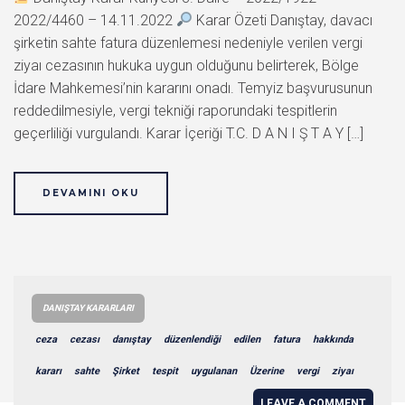
2022/4460 – 14.11.2022
Karar Özeti Danıştay, davacı
şirketin sahte fatura düzenlemesi nedeniyle verilen vergi
ziyaı cezasının hukuka uygun olduğunu belirterek, Bölge
İdare Mahkemesi’nin kararını onadı. Temyiz başvurusunun
reddedilmesiyle, vergi tekniği raporundaki tespitlerin
geçerliliği vurgulandı. Karar İçeriği T.C. D A N I Ş T A Y […]
DEVAMINI OKU
DANIŞTAY KARARLARI
ceza
cezası
danıştay
düzenlendiği
edilen
fatura
hakkında
kararı
sahte
Şirket
tespit
uygulanan
Üzerine
vergi
ziyaı
LEAVE A COMMENT