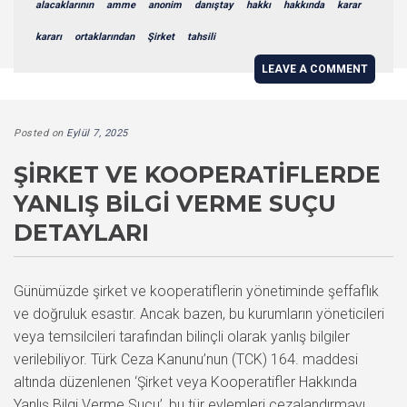
alacaklarının
amme
anonim
danıştay
hakkı
hakkında
karar
kararı
ortaklarından
Şirket
tahsili
LEAVE A COMMENT
Posted on
Eylül 7, 2025
ŞIRKET VE KOOPERATIFLERDE
YANLIŞ BILGI VERME SUÇU
DETAYLARI
Günümüzde şirket ve kooperatiflerin yönetiminde şeffaflık
ve doğruluk esastır. Ancak bazen, bu kurumların yöneticileri
veya temsilcileri tarafından bilinçli olarak yanlış bilgiler
verilebiliyor. Türk Ceza Kanunu’nun (TCK) 164. maddesi
altında düzenlenen ‘Şirket veya Kooperatifler Hakkında
Yanlış Bilgi Verme Suçu’, bu tür eylemleri cezalandırmayı