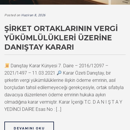
Posted on
Haziran 8, 2026
ŞIRKET ORTAKLARININ VERGI
YÜKÜMLÜLÜKLERI ÜZERINE
DANIŞTAY KARARI
Danıştay Karar Künyesi 7. Daire – 2016/12097 –
2021/1497 – 11.03.2021
Karar Özeti Danıştay, bir
şirketin vergi yükümlülüklerine ilişkin ödeme emrinin, asıl
borçludan tahsil edilemeyeceği gerekçesiyle, ortak sıfatıyla
davacıya düzenlenen ödeme emrinin hukuka aykırı
olmadığına karar vermiştir. Karar İçeriği T.C. D A N I Ş T A Y
YEDİNCİ DAİRE Esas No : […]
DEVAMINI OKU