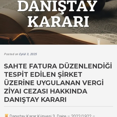
Posted on
Eylül 3, 2025
SAHTE FATURA DÜZENLENDIĞI
TESPIT EDILEN ŞIRKET
ÜZERINE UYGULANAN VERGI
ZIYAI CEZASI HAKKINDA
DANIŞTAY KARARI
Danıştay Karar Künyesi 3. Daire – 2022/1922 –