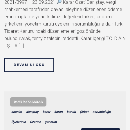
2021/3997 – 23.09.2021
Karar Özeti Danıştay, vergi
mahkemesi tarafından davacı aleyhine düzenlenen ödeme
emrinin iptaline yönelik itirazı değerlendirirken, anonim
şirketlerin yönetim kurulu üyelerinin sorumluluğuna dair Türk
Ticaret Kanunu’ndaki düzenlemeleri göz önünde
bulundurarak, temyiz talebini reddetti. Karar İçeriği T.C. D A N
I Ş T A […]
DEVAMINI OKU
DANIŞTAY KARARLARI
anonim
danıştay
karar
kararı
kurulu
Şirket
sorumluluğu
Üyelerinin
Üzerine
yönetim