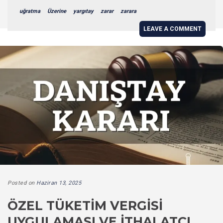
uğratma
Üzerine
yargıtay
zarar
zarara
LEAVE A COMMENT
Posted on
Haziran 13, 2025
ÖZEL TÜKETIM VERGISI
UYGULAMASI VE İTHALATÇI