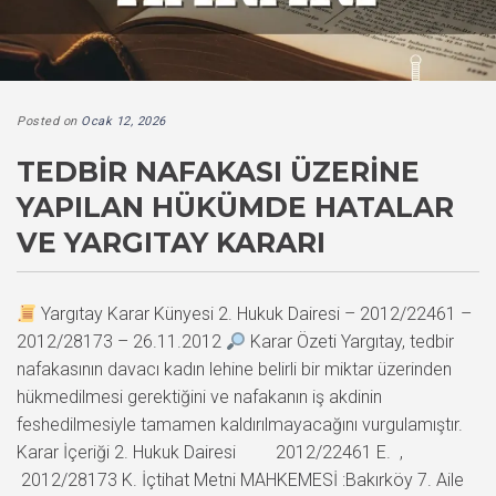
Posted on
Ocak 12, 2026
TEDBIR NAFAKASI ÜZERINE
YAPILAN HÜKÜMDE HATALAR
VE YARGITAY KARARI
Yargıtay Karar Künyesi 2. Hukuk Dairesi – 2012/22461 –
2012/28173 – 26.11.2012
Karar Özeti Yargıtay, tedbir
nafakasının davacı kadın lehine belirli bir miktar üzerinden
hükmedilmesi gerektiğini ve nafakanın iş akdinin
feshedilmesiyle tamamen kaldırılmayacağını vurgulamıştır.
Karar İçeriği 2. Hukuk Dairesi 2012/22461 E. ,
2012/28173 K. İçtihat Metni MAHKEMESİ :Bakırköy 7. Aile