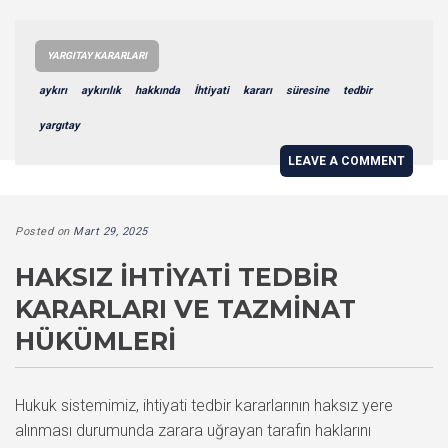
YARGITAY KARARLARI
aykırı
aykırılık
hakkında
İhtiyati
kararı
süresine
tedbir
yargıtay
LEAVE A COMMENT
Posted on
Mart 29, 2025
HAKSIZ İHTIYATI TEDBIR
KARARLARI VE TAZMINAT
HÜKÜMLERI
Hukuk sistemimiz, ihtiyati tedbir kararlarının haksız yere
alınması durumunda zarara uğrayan tarafın haklarını