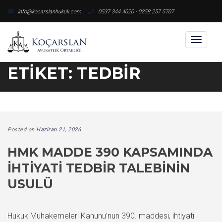
Skip
info@kocarslanhukuk.com
0537 344 4020 - 0258 257 5707
to
content
Toggl
naviga
ETIKET:
TEDBIR
Posted on
Haziran 21, 2026
HMK MADDE 390 KAPSAMINDA
İHTIYATI TEDBIR TALEBININ
USULÜ
Hukuk Muhakemeleri Kanunu’nun 390. maddesi, ihtiyati