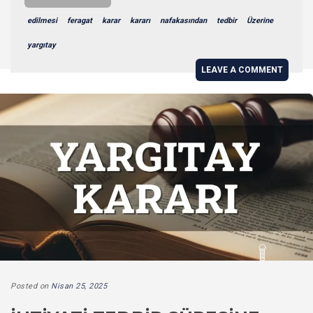
edilmesi
feragat
karar
kararı
nafakasından
tedbir
Üzerine
yargıtay
LEAVE A COMMENT
Posted on
Nisan 25, 2025