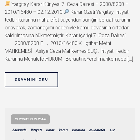
Yargıtay Karar Künyesi 7. Ceza Dairesi – 2008/8208 –
2010/16480 – 02.12.2010
Karar Özeti Yargıtay, ihtiyati
tedbir kararına muhalefet suçundan sanığın beraat kararını
onayarak, zamanaşımı nedeniyle kamu davasının ortadan
kaldırılmasına hükmetmiştir. Karar İçeriği 7. Ceza Dairesi
2008/8208 E. , 2010/16480 K. İçtihat Metni
MAHKEMESİ :Asliye Ceza MahkemesiSUÇ : İhtiyati Tedbir
Kararına MuhalefetHÜKÜM : BeraatineYerel mahkemece […]
DEVAMINI OKU
YARGITAY KARARLARI
hakkında
İhtiyati
karar
kararı
kararına
muhalefet
suç