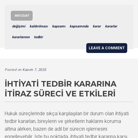
MEVZUAT
değişimi
kaldırılması
kapsamı
kapsamında
karar
kararlar
kararlarının
tedbir
LEAVE A COMMENT
Posted on
Kasım 7, 2025
İHTIYATI TEDBIR KARARINA
İTIRAZ SÜRECI VE ETKILERI
Hukuk süreçlerinde sıkça karşılaşılan bir durum olan ihtiyati
tedbir kararları, bireylerin ve şirketlerin haklarını koruma
altına alırken, bazen de adil bir sürecin işlemesini
engelleyebilir. İşte bu noktada, ihtiyati tedbir kararına karşı