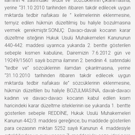
ilamının 4. satırındaki “tedbir ve” sözcüklerinin çıkarılmasına,
yerine “31.10.2010 tarihinden itibaren takdir edilecek uygun
miktarda tedbir nafakası ile ” kelimelerinin eklenmesine,
temyiz edilen hükmün düzeltilmiş bu haliyle bozulmasına
vermek gerekmiştir.SONUÇ: Davacı-davalı kocanın karar
düzeltme isteğinin Hukuk Usulü Muhakemeleri Kanununun
440-442. maddesi uyarınca yukarıda 2. bentte gösterilen
sebeple kısmen kabulüne, Dairemizin 7.6.2012 gün ve
19249/15601 sayılı bozma ilamının 2. bendinin 4. satırındaki
“tedbir ve” sözcüklerinin ilamdan çıkarılmasına, yerine
“31.10.2010 tarihinden itibaren takdir edilecek uygun
miktarda tedbir nafakası ile” sözcüklerinin eklenmesine,
hükmün düzeltilen bu haliyle BOZULMASINA, davalı-davacı
kadının ve davacı-davacı kocanın kabul edilen kısım
haricindeki karar düzeltme isteklerinin ise yukarıda 1. bentte
gösterilen sebeple REDDİNE, Hukuk Usulü Muhakemeleri
Kanunun 442/3. maddesi gereğince; bu maddede gösterilen
para cezasının miktarı 5252 sayılı Kanunun 4. maddesiyle