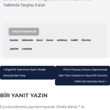
Hakkında Yargıtay Kararı
YARGITAY KARARLARI
hatalar
hükümde
karar
kararı
nafakası
tedbir
Üzerine
yapılan
yargıtay
YAZI
Engellilik İndirimine İlişkin Redde
Petrol Piyasası Kanunu Kapsamında
GEZINMESI
Danıştay’dan Onay
İdari Para Cezalarının Geçerlilik Durumu
Hakkında Danıştay Kararı
BIR YANIT YAZIN
E-posta adresiniz yayınlanmayacak.
Gerekli alanlar
*
ile