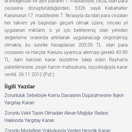
artırıldığından ve aynı yasanın 7. maddesiyle; ceza, idari para
cezasına dönüştürüldüğünden, 5326 sayılı Kabahatler
Kanununun 17. maddesinin 7. fıkrasıyla da idari para cezaları
her takvim yılı başından geçerli olmak üzere, önceki yıl
uygulanan miktarın, o yıl için belirlenmiş olan yeniden
değerleme oranında artırılarak uygulanacağı öngörülmüş
olmakla, bu suretle hesaplanan 203.00 TL. idari para
cezasının ve Harçlar Kanunu uyarınca alınması gerekli 43.90
TL. ilam harcının karar düzeltme talep eden Reyhan’a
yükletilmesine, peşin harcın mahsubuna, oyçokluğuyla karar
verildi. 26.11.2012 (Pzt.)
İlgili Yazılar
Zorunluluk Sebebiyle Kamu Davasının Düşürülmesine İlişkin
Yargıtay Kararı
Zorunlu Vekil Tayini Olmadan Alınan Mağdur İfadesi
Hakkında Yargıtay Kararı
Zorunlu Müdafiinin Yokluğunda Verilen Hırsızlık Kararı