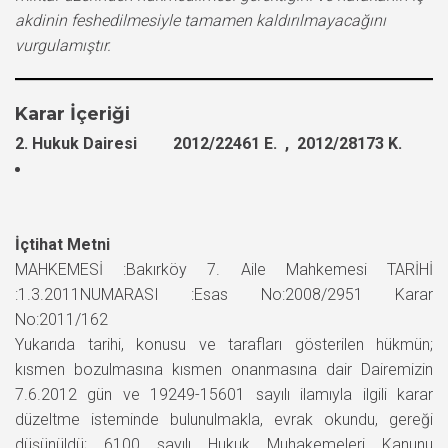
akdinin feshedilmesiyle tamamen kaldırılmayacağını
vurgulamıştır.
Karar İçeriği
2. Hukuk Dairesi 2012/22461 E. , 2012/28173 K.
İçtihat Metni
MAHKEMESİ :Bakırköy 7. Aile Mahkemesi TARİHİ
:1.3.2011NUMARASI :Esas No:2008/2951 Karar
No:2011/162
Yukarıda tarihi, konusu ve tarafları gösterilen hükmün;
kısmen bozulmasına kısmen onanmasına dair Dairemizin
7.6.2012 gün ve 19249-15601 sayılı ilamıyla ilgili karar
düzeltme isteminde bulunulmakla, evrak okundu, gereği
düşünüldü; 6100 sayılı Hukuk Muhakemeleri Kanunu