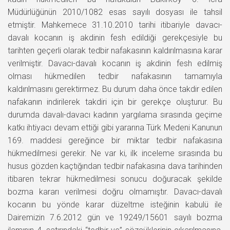
Müdürlüğünün 2010/1082 esas sayılı dosyası ile tahsil
etmiştir. Mahkemece 31.10.2010 tarihi itibariyle davacı-
davalı kocanın iş akdinin fesh edildiği gerekçesiyle bu
tarihten geçerli olarak tedbir nafakasının kaldırılmasına karar
verilmiştir. Davacı-davalı kocanın iş akdinin fesh edilmiş
olması hükmedilen tedbir nafakasının tamamıyla
kaldırılmasını gerektirmez. Bu durum daha önce takdir edilen
nafakanın indirilerek takdiri için bir gerekçe oluşturur. Bu
durumda davalı-davacı kadının yargılama sırasında geçime
katkı ihtiyacı devam ettiği gibi yararına Türk Medeni Kanunun
169. maddesi gereğince bir miktar tedbir nafakasına
hükmedilmesi gerekir. Ne var ki, ilk inceleme sırasında bu
husus gözden kaçtığından tedbir nafakasına dava tarihinden
itibaren tekrar hükmedilmesi sonucu doğuracak şekilde
bozma kararı verilmesi doğru olmamıştır. Davacı-davalı
kocanın bu yönde karar düzeltme isteğinin kabulü ile
Dairemizin 7.6.2012 gün ve 19249/15601 sayılı bozma