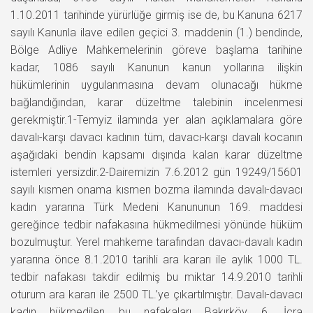
1.10.2011 tarihinde yürürlüğe girmiş ise de, bu Kanuna 6217
sayılı Kanunla ilave edilen geçici 3. maddenin (1.) bendinde,
Bölge Adliye Mahkemelerinin göreve başlama tarihine
kadar, 1086 sayılı Kanunun kanun yollarına ilişkin
hükümlerinin uygulanmasına devam olunacağı hükme
bağlandığından, karar düzeltme talebinin incelenmesi
gerekmiştir.1-Temyiz ilamında yer alan açıklamalara göre
davalı-karşı davacı kadının tüm, davacı-karşı davalı kocanın
aşağıdaki bendin kapsamı dışında kalan karar düzeltme
istemleri yersizdir.2-Dairemizin 7.6.2012 gün 19249/15601
sayılı kısmen onama kısmen bozma ilamında davalı-davacı
kadın yararına Türk Medeni Kanununun 169. maddesi
gereğince tedbir nafakasına hükmedilmesi yönünde hüküm
bozulmuştur. Yerel mahkeme tarafından davacı-davalı kadın
yararına önce 8.1.2010 tarihli ara kararı ile aylık 1000 TL.
tedbir nafakası takdir edilmiş bu miktar 14.9.2010 tarihli
oturum ara kararı ile 2500 TL.’ye çıkartılmıştır. Davalı-davacı
kadın hükmedilen bu nafakaları Bakırköy 6. İcra