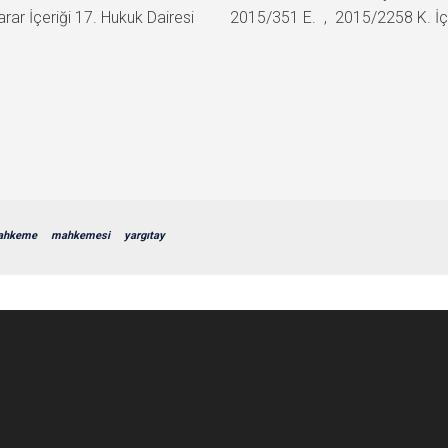
ar İçeriği 17. Hukuk Dairesi 2015/351 E. , 2015/2258 K. İçtihat
ahkeme
mahkemesi
yargıtay