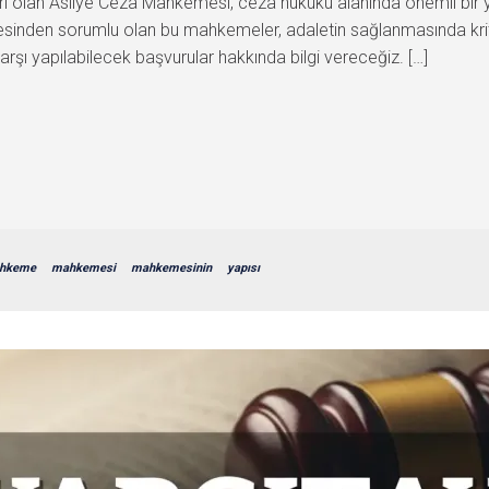
iri olan Asliye Ceza Mahkemesi, ceza hukuku alanında önemli bir ye
lmesinden sorumlu olan bu mahkemeler, adaletin sağlanmasında kriti
arşı yapılabilecek başvurular hakkında bilgi vereceğiz. […]
hkeme
mahkemesi
mahkemesinin
yapısı