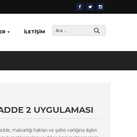
Arama:
ER
İLETIŞIM
ADDE 2 UYGULAMASI
, malvarlığı hakları ve şahıs varlığına ilişkin