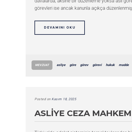
davalarda, aksine bir düzenleme yoksa asıl gö
görevleri ise ancak kanunla açıkça düzenlenmişs
DEVAMINI OKU
asliye
göre
görev
görevi
hukuk
madde
MEVZUAT
Posted on
Kasım 18, 2025
ASLIYE CEZA MAHKEME