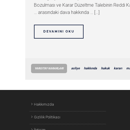
Bozulması ve Karar Düzeltme Talebinin Reddi Kar
… arasındaki dava hakkında … […]
DEVAMINI OKU
asliye
hakkında
hukuk
kararı
m
YARGITAY KARARLARI
Hakkımızda
Gizlilik Politikası
İletişim