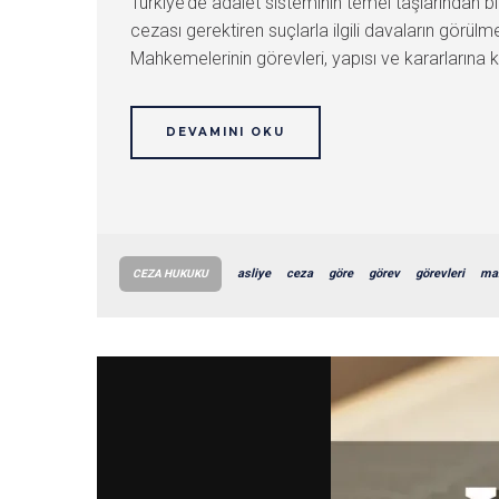
Türkiye’de adalet sisteminin temel taşlarından b
cezası gerektiren suçlarla ilgili davaların görü
Mahkemelerinin görevleri, yapısı ve kararlarına k
DEVAMINI OKU
asliye
ceza
göre
görev
görevleri
ma
CEZA HUKUKU