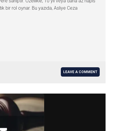
re sahiptir. Özellikle, 10 yıl veya daha az hapis
k bir rol oynar. Bu yazıda, Asliye Ceza
LEAVE A COMMENT