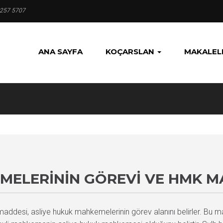
 257 5707
ANA SAYFA
KOÇARSLAN
MAKALEL
MELERININ GÖREVI VE HMK M
desi, asliye hukuk mahkemelerinin görev alanını belirler. Bu madde