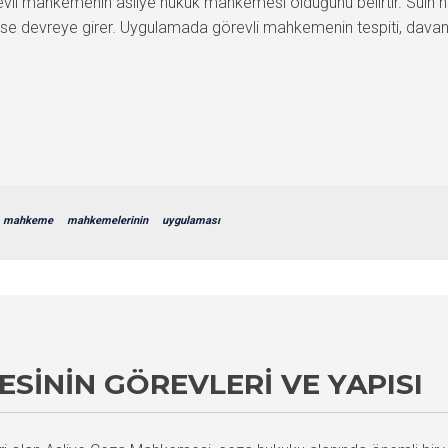
revli mahkemenin asliye hukuk mahkemesi olduğunu belirtir. Sulh
e devreye girer. Uygulamada görevli mahkemenin tespiti, davanın 
mahkeme
mahkemelerinin
uygulaması
SININ GÖREVLERI VE YAPISI