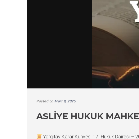
Posted on
Mart 8, 2025
ASLIYE HUKUK MAHKE
Yargıtay Karar Künyesi 17. Hukuk Dairesi 