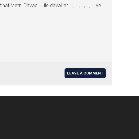
 Metni Davacı … ile davalılar …., …, …, …, … ve
LEAVE A COMMENT