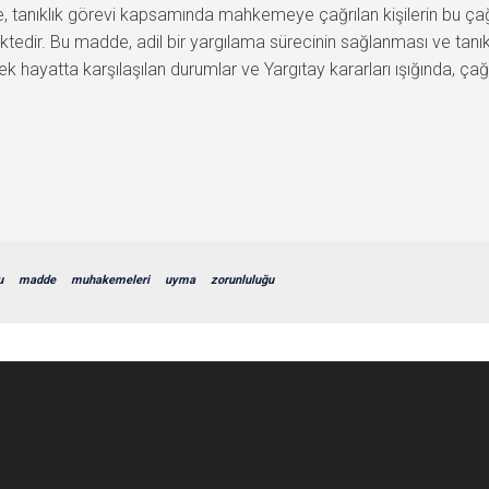
tanıklık görevi kapsamında mahkemeye çağrılan kişilerin bu ç
dir. Bu madde, adil bir yargılama sürecinin sağlanması ve tanık i
k hayatta karşılaşılan durumlar ve Yargıtay kararları ışığında, ç
u
madde
muhakemeleri
uyma
zorunluluğu