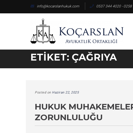
Skip
info@kocarslanhukuk.com
0537 344 4020 - 0258
to
content
ETIKET:
ÇAĞRIYA
Posted on
Haziran 22, 2025
HUKUK MUHAKEMELERI
ZORUNLULUĞU