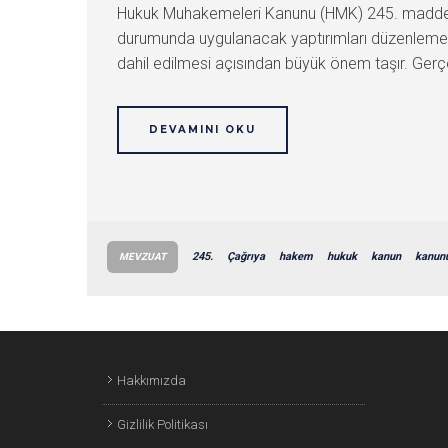
Hukuk Muhakemeleri Kanunu (HMK) 245. madde, 
durumunda uygulanacak yaptırımları düzenlemekte
dahil edilmesi açısından büyük önem taşır. Gerçe
DEVAMINI OKU
245.
Çağrıya
hakem
hukuk
kanun
kanun
MEVZUAT
Hakkımızda
Gizlilik Politikası