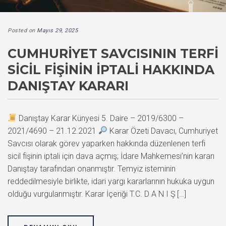
Posted on
Mayıs 29, 2025
CUMHURIYET SAVCISININ TERFI
SICIL FIŞININ İPTALI HAKKINDA
DANIŞTAY KARARI
Danıştay Karar Künyesi 5. Daire – 2019/6300 –
2021/4690 – 21.12.2021
Karar Özeti Davacı, Cumhuriyet
Savcısı olarak görev yaparken hakkında düzenlenen terfi
sicil fişinin iptali için dava açmış; İdare Mahkemesi’nin kararı
Danıştay tarafından onanmıştır. Temyiz isteminin
reddedilmesiyle birlikte, idari yargı kararlarının hukuka uygun
olduğu vurgulanmıştır. Karar İçeriği T.C. D A N I Ş […]