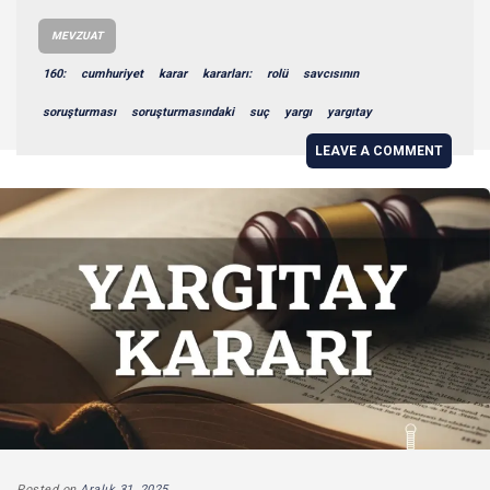
MEVZUAT
160:
cumhuriyet
karar
kararları:
rolü
savcısının
soruşturması
soruşturmasındaki
suç
yargı
yargıtay
LEAVE A COMMENT
Posted on
Aralık 31, 2025