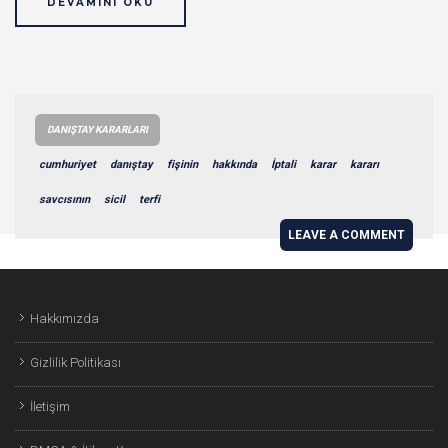
DEVAMINI OKU
DANIŞTAY KARARLARI
cumhuriyet
danıştay
fişinin
hakkında
İptali
karar
kararı
savcısının
sicil
terfi
LEAVE A COMMENT
Hakkımızda
Gizlilik Politikası
İletişim