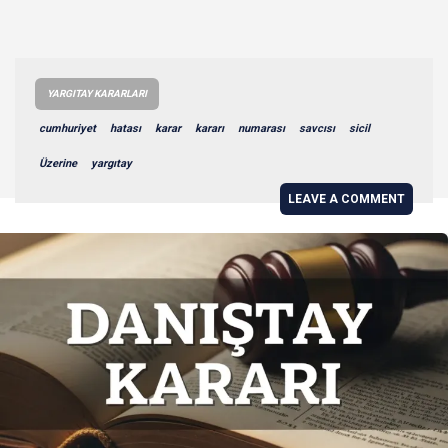
YARGITAY KARARLARI
cumhuriyet
hatası
karar
kararı
numarası
savcısı
sicil
Üzerine
yargıtay
LEAVE A COMMENT