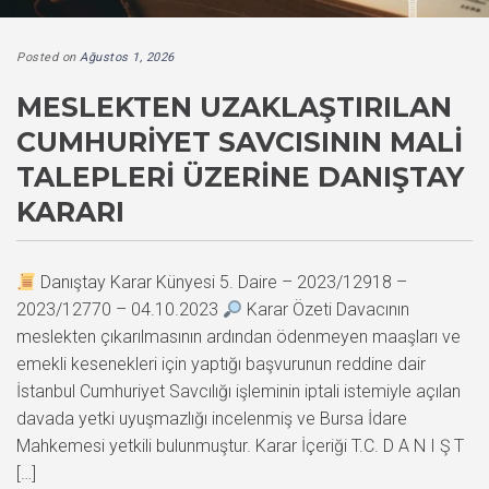
Posted on
Ağustos 1, 2026
MESLEKTEN UZAKLAŞTIRILAN
CUMHURIYET SAVCISININ MALI
TALEPLERI ÜZERINE DANIŞTAY
KARARI
Danıştay Karar Künyesi 5. Daire – 2023/12918 –
2023/12770 – 04.10.2023
Karar Özeti Davacının
meslekten çıkarılmasının ardından ödenmeyen maaşları ve
emekli kesenekleri için yaptığı başvurunun reddine dair
İstanbul Cumhuriyet Savcılığı işleminin iptali istemiyle açılan
davada yetki uyuşmazlığı incelenmiş ve Bursa İdare
Mahkemesi yetkili bulunmuştur. Karar İçeriği T.C. D A N I Ş T
[…]