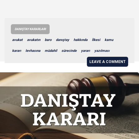
DANIŞTAY KARARLARI
avukat
avukatın
baro
danıştay
hakkında
İlkesi
kamu
kararı
levhasına
müdahil
sürecinde
yararı
yazılması
LEAVE A COMMENT