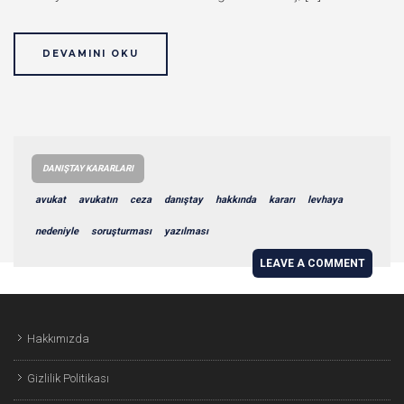
DEVAMINI OKU
DANIŞTAY KARARLARI
avukat
avukatın
ceza
danıştay
hakkında
kararı
levhaya
nedeniyle
soruşturması
yazılması
LEAVE A COMMENT
Hakkımızda
Gizlilik Politikası