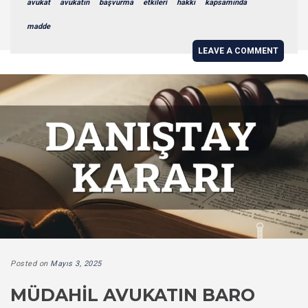
avukat
avukatın
başvurma
etkileri
hakkı
kapsamında
madde
LEAVE A COMMENT
Posted on
Mayıs 3, 2025
MÜDAHIL AVUKATIN BARO