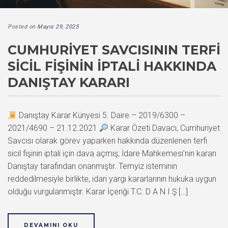
Posted on
Mayıs 29, 2025
CUMHURIYET SAVCISININ TERFI
SICIL FIŞININ İPTALI HAKKINDA
DANIŞTAY KARARI
Danıştay Karar Künyesi 5. Daire – 2019/6300 –
2021/4690 – 21.12.2021
Karar Özeti Davacı, Cumhuriyet
Savcısı olarak görev yaparken hakkında düzenlenen terfi
sicil fişinin iptali için dava açmış; İdare Mahkemesi’nin kararı
Danıştay tarafından onanmıştır. Temyiz isteminin
reddedilmesiyle birlikte, idari yargı kararlarının hukuka uygun
olduğu vurgulanmıştır. Karar İçeriği T.C. D A N I Ş […]
DEVAMINI OKU