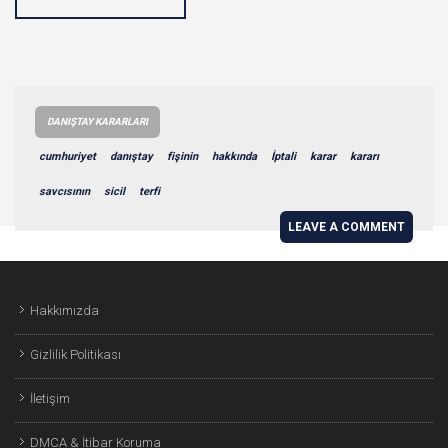
DANIŞTAY KARARLARI
cumhuriyet
danıştay
fişinin
hakkında
İptali
karar
kararı
savcısının
sicil
terfi
LEAVE A COMMENT
Hakkımızda
Gizlilik Politikası
İletişim
DMCA & İtibar Koruma