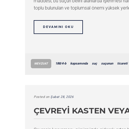
maddesi, bu suçun belirli alanlarda işlenmesi hal
toplu bulunulan ve toplumsal önemi yüksek yerler
DEVAMINI OKU
188/4-b
kapsamında
suç
suçunun
ticareti
MEVZUAT
Posted on
Şubat 28, 2026
ÇEVREYI KASTEN VEY