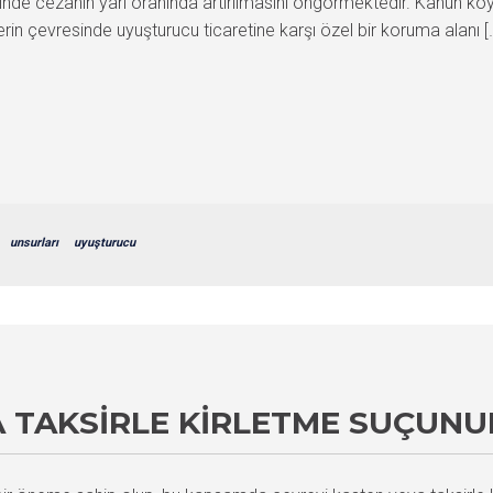
inde cezanın yarı oranında artırılmasını öngörmektedir. Kanun koyu
in çevresinde uyuşturucu ticaretine karşı özel bir koruma alanı [
unsurları
uyuşturucu
A TAKSIRLE KIRLETME SUÇUN