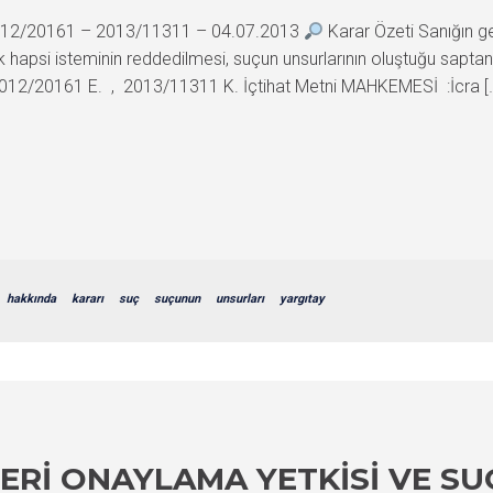
 2012/20161 – 2013/11311 – 04.07.2013
Karar Özeti Sanığın g
 hapsi isteminin reddedilmesi, suçun unsurlarının oluştuğu saptan
012/20161 E. , 2013/11311 K. İçtihat Metni MAHKEMESİ :İcra [
hakkında
kararı
suç
suçunun
unsurları
yargıtay
ERI ONAYLAMA YETKISI VE SU