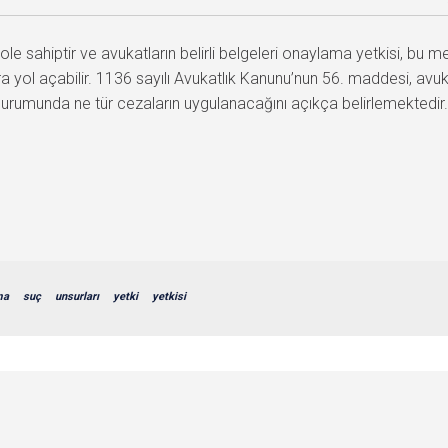
ole sahiptir ve avukatların belirli belgeleri onaylama yetkisi, bu m
ra yol açabilir. 1136 sayılı Avukatlık Kanunu’nun 56. maddesi, avu
 durumunda ne tür cezaların uygulanacağını açıkça belirlemektedir.
ma
suç
unsurları
yetki
yetkisi