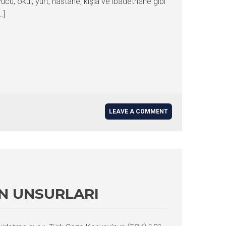
cu, okul, yurt, hastane, kışla ve ibadethane gibi
…]
LEAVE A COMMENT
UN UNSURLARI