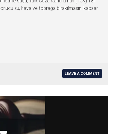
kirletme suçu, Türk Ceza Kanunu’nun (TCK) 181
 sonucu su, hava ve toprağa bırakılmasını kapsar.
LEAVE A COMMENT