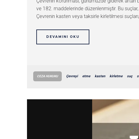
Çevrenin korunması, günümüzde giderek artan b
ve 182. maddelerinde düzenlenmiştir. Bu suçlar, 
Çevrenin kasten veya taksirle kirletilmesi suçla
DEVAMINI OKU
Çevreyi
etme
kasten
kirletme
suç
s
CEZA HUKUKU