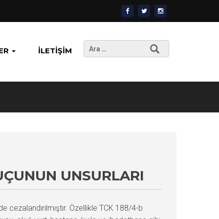
Arama:
ER
İLETIŞIM
SUÇUNUN UNSURLARI
e cezalandırılmıştır. Özellikle TCK 188/4-b