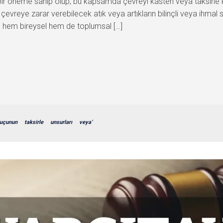
ir öneme sahip olup, bu kapsamda çevreyi kasten veya taksirle 
çevreye zarar verebilecek atık veya artıkların bilinçli veya ihmal
rı, hem bireysel hem de toplumsal […]
uçunun
taksirle
unsurları
veya’