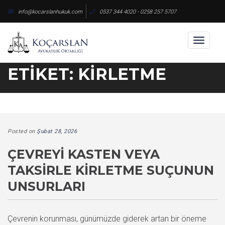
Skip
info@kocarslanhukuk.com
0537 344 4020 - 0258 257 5707
to
content
Toggl
naviga
ETIKET:
KIRLETME
Posted on
Şubat 28, 2026
ÇEVREYI KASTEN VEYA
TAKSIRLE KIRLETME SUÇUNUN
UNSURLARI
Çevrenin korunması, günümüzde giderek artan bir öneme