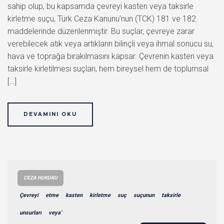
sahip olup, bu kapsamda çevreyi kasten veya taksirle
kirletme suçu, Türk Ceza Kanunu’nun (TCK) 181 ve 182.
maddelerinde düzenlenmiştir. Bu suçlar, çevreye zarar
verebilecek atık veya artıkların bilinçli veya ihmal sonucu su,
hava ve toprağa bırakılmasını kapsar. Çevrenin kasten veya
taksirle kirletilmesi suçları, hem bireysel hem de toplumsal
[…]
DEVAMINI OKU
CEZA HUKUKU
Çevreyi
etme
kasten
kirletme
suç
suçunun
taksirle
unsurları
veya’