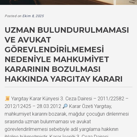
Posted on
Ekim 8, 2025
UZMAN BULUNDURULMAMASI
VE AVUKAT
GÖREVLENDIRILMEMESI
NEDENIYLE MAHKUMIYET
KARARININ BOZULMASI
HAKKINDA YARGITAY KARARI
Yargıtay Karar Künyesi 3. Ceza Dairesi – 2011/22582 –
2012/12425 – 28.03.2012
Karar Özeti Yargıtay,
mahkumiyet kararını bozarak, mağdur çocuğun dinlenmesi
sırasında uzman bulunmaması ve avukat
görevlendirilmemesi sebebiyle adil yargılama hakkının
ihlaline hükmetmiştir. Karar İçeriği 3. Ceza Dairesi