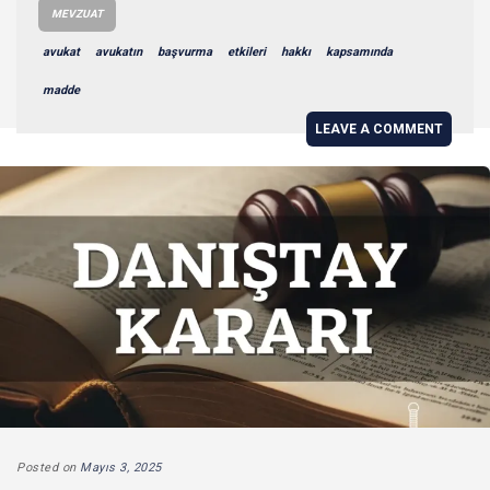
MEVZUAT
avukat
avukatın
başvurma
etkileri
hakkı
kapsamında
madde
LEAVE A COMMENT
Posted on
Mayıs 3, 2025