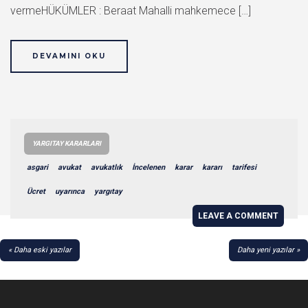
vermeHÜKÜMLER : Beraat Mahalli mahkemece […]
DEVAMINI OKU
YARGITAY KARARLARI
asgari
avukat
avukatlık
İncelenen
karar
kararı
tarifesi
Ücret
uyarınca
yargıtay
LEAVE A COMMENT
YAZI
Daha eski yazılar
Daha yeni yazılar
GEZINMESI