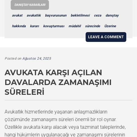
DANIŞTAY KARARLARI
avukat
avukatlık
başvurusunun
bekletilmesi
ceza
danıştay
hakkında
kararı
kovuşturması
müdahil
sürecinde
Üzerine
LEAVE A COMMENT
Posted on
Ağustos 24, 2025
AVUKATA KARŞI AÇILAN
DAVALARDA ZAMANAŞIMI
SÜRELERI
Avukatlık hizmetlerinde yaşanan anlaşmazlıkların
çözümünde zamanaşımı süreleri önemli bir rol oynar.
Özellikle avukata karşı alacak veya tazminat taleplerinde,
hangi hükümlerin uygulanacağı ve zamanaşımı sürelerinin