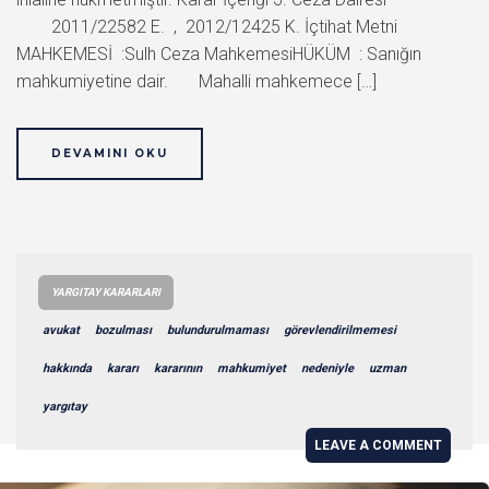
2011/22582 E. , 2012/12425 K. İçtihat Metni
MAHKEMESİ :Sulh Ceza MahkemesiHÜKÜM : Sanığın
mahkumiyetine dair. Mahalli mahkemece […]
DEVAMINI OKU
YARGITAY KARARLARI
avukat
bozulması
bulundurulmaması
görevlendirilmemesi
hakkında
kararı
kararının
mahkumiyet
nedeniyle
uzman
yargıtay
LEAVE A COMMENT