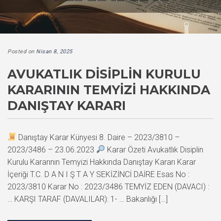
Posted on
Nisan 8, 2025
AVUKATLIK DISIPLIN KURULU
KARARININ TEMYIZI HAKKINDA
DANIŞTAY KARARI
Danıştay Karar Künyesi 8. Daire – 2023/3810 –
2023/3486 – 23.06.2023
Karar Özeti Avukatlık Disiplin
Kurulu Kararının Temyizi Hakkında Danıştay Kararı Karar
İçeriği T.C. D A N I Ş T A Y SEKİZİNCİ DAİRE Esas No :
2023/3810 Karar No : 2023/3486 TEMYİZ EDEN (DAVACI) :
… KARŞI TARAF (DAVALILAR): 1- … Bakanlığı […]