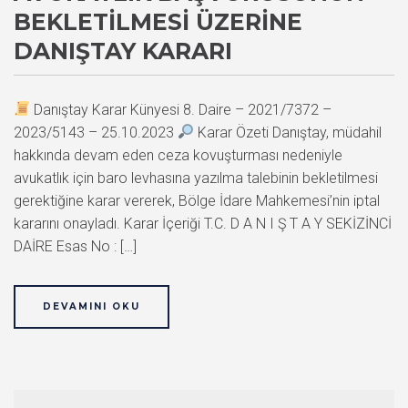
BEKLETILMESI ÜZERINE
DANIŞTAY KARARI
Danıştay Karar Künyesi 8. Daire – 2021/7372 –
2023/5143 – 25.10.2023
Karar Özeti Danıştay, müdahil
hakkında devam eden ceza kovuşturması nedeniyle
avukatlık için baro levhasına yazılma talebinin bekletilmesi
gerektiğine karar vererek, Bölge İdare Mahkemesi’nin iptal
kararını onayladı. Karar İçeriği T.C. D A N I Ş T A Y SEKİZİNCİ
DAİRE Esas No : […]
DEVAMINI OKU