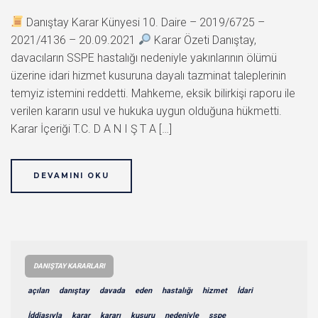
Danıştay Karar Künyesi 10. Daire – 2019/6725 –
2021/4136 – 20.09.2021
Karar Özeti Danıştay,
davacıların SSPE hastalığı nedeniyle yakınlarının ölümü
üzerine idari hizmet kusuruna dayalı tazminat taleplerinin
temyiz istemini reddetti. Mahkeme, eksik bilirkişi raporu ile
verilen kararın usul ve hukuka uygun olduğuna hükmetti.
Karar İçeriği T.C. D A N I Ş T A […]
DEVAMINI OKU
DANIŞTAY KARARLARI
açılan
danıştay
davada
eden
hastalığı
hizmet
İdari
İddiasıyla
karar
kararı
kusuru
nedeniyle
sspe