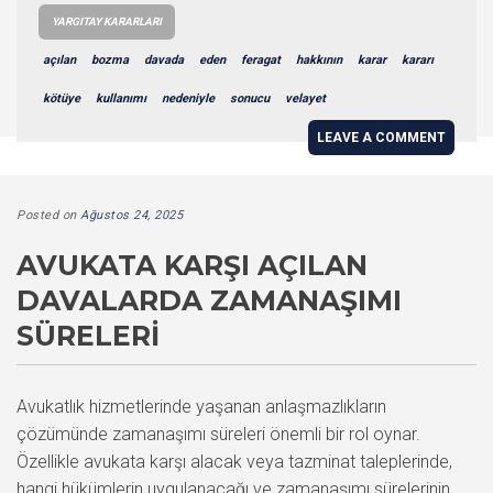
YARGITAY KARARLARI
açılan
bozma
davada
eden
feragat
hakkının
karar
kararı
kötüye
kullanımı
nedeniyle
sonucu
velayet
LEAVE A COMMENT
Posted on
Ağustos 24, 2025
AVUKATA KARŞI AÇILAN
DAVALARDA ZAMANAŞIMI
SÜRELERI
Avukatlık hizmetlerinde yaşanan anlaşmazlıkların
çözümünde zamanaşımı süreleri önemli bir rol oynar.
Özellikle avukata karşı alacak veya tazminat taleplerinde,
hangi hükümlerin uygulanacağı ve zamanaşımı sürelerinin