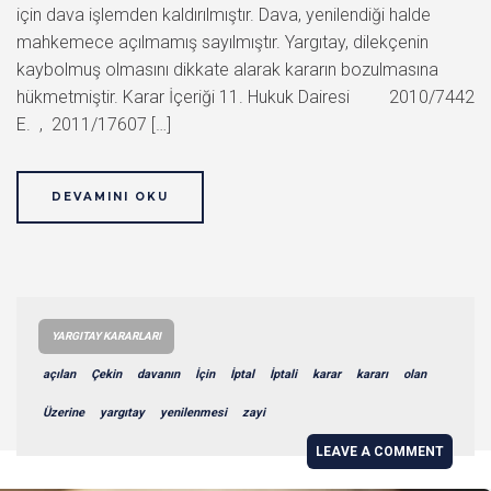
için dava işlemden kaldırılmıştır. Dava, yenilendiği halde
mahkemece açılmamış sayılmıştır. Yargıtay, dilekçenin
kaybolmuş olmasını dikkate alarak kararın bozulmasına
hükmetmiştir. Karar İçeriği 11. Hukuk Dairesi 2010/7442
E. , 2011/17607 […]
DEVAMINI OKU
YARGITAY KARARLARI
açılan
Çekin
davanın
İçin
İptal
İptali
karar
kararı
olan
Üzerine
yargıtay
yenilenmesi
zayi
LEAVE A COMMENT