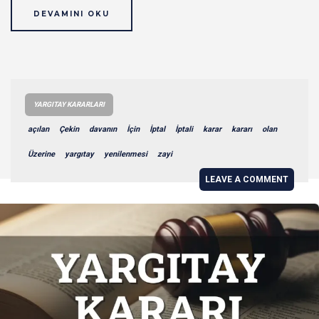
DEVAMINI OKU
YARGITAY KARARLARI
açılan
Çekin
davanın
İçin
İptal
İptali
karar
kararı
olan
Üzerine
yargıtay
yenilenmesi
zayi
LEAVE A COMMENT