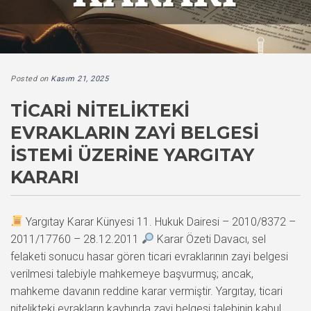
Posted on
Kasım 21, 2025
TICARI NITELIKTEKI
EVRAKLARIN ZAYI BELGESI
İSTEMI ÜZERINE YARGITAY
KARARI
Yargıtay Karar Künyesi 11. Hukuk Dairesi – 2010/8372 –
2011/17760 – 28.12.2011
Karar Özeti Davacı, sel
felaketi sonucu hasar gören ticari evraklarının zayi belgesi
verilmesi talebiyle mahkemeye başvurmuş; ancak,
mahkeme davanın reddine karar vermiştir. Yargıtay, ticari
nitelikteki evrakların kaybında zayi belgesi talebinin kabul