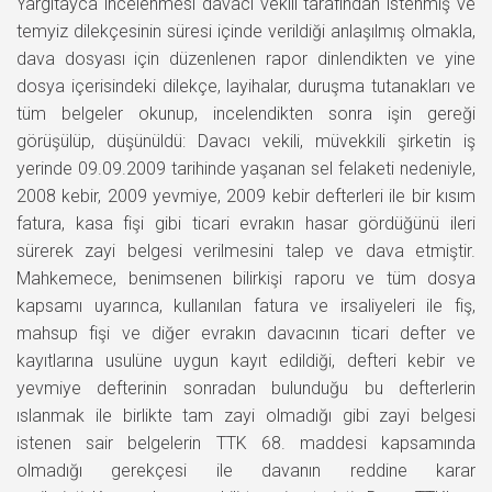
Yargıtayca incelenmesi davacı vekili tarafından istenmiş ve
temyiz dilekçesinin süresi içinde verildiği anlaşılmış olmakla,
dava dosyası için düzenlenen rapor dinlendikten ve yine
dosya içerisindeki dilekçe, layihalar, duruşma tutanakları ve
tüm belgeler okunup, incelendikten sonra işin gereği
görüşülüp, düşünüldü: Davacı vekili, müvekkili şirketin iş
yerinde 09.09.2009 tarihinde yaşanan sel felaketi nedeniyle,
2008 kebir, 2009 yevmiye, 2009 kebir defterleri ile bir kısım
fatura, kasa fişi gibi ticari evrakın hasar gördüğünü ileri
sürerek zayi belgesi verilmesini talep ve dava etmiştir.
Mahkemece, benimsenen bilirkişi raporu ve tüm dosya
kapsamı uyarınca, kullanılan fatura ve irsaliyeleri ile fiş,
mahsup fişi ve diğer evrakın davacının ticari defter ve
kayıtlarına usulüne uygun kayıt edildiği, defteri kebir ve
yevmiye defterinin sonradan bulunduğu bu defterlerin
ıslanmak ile birlikte tam zayi olmadığı gibi zayi belgesi
istenen sair belgelerin TTK 68. maddesi kapsamında
olmadığı gerekçesi ile davanın reddine karar