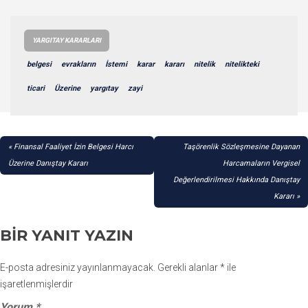
YARGITAY KARARLARI
belgesi
evrakların
İstemi
karar
kararı
nitelik
nitelikteki
ticari
Üzerine
yargıtay
zayi
YAZI
Finansal Faaliyet İzin Belgesi Harcı
Taşörenlik Sözleşmesine Dayanan
GEZINMESI
Üzerine Danıştay Kararı
Harcamaların Vergisel
Değerlendirilmesi Hakkında Danıştay
Kararı
BIR YANIT YAZIN
E-posta adresiniz yayınlanmayacak.
Gerekli alanlar
*
ile
işaretlenmişlerdir
Yorum
*