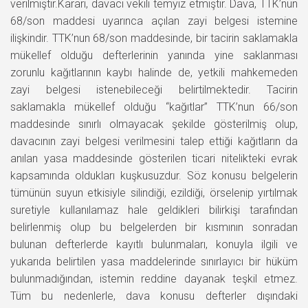
verilmiştir.Kararı, davacı vekili temyiz etmiştir. Dava, TTK’nun
68/son maddesi uyarınca açılan zayi belgesi istemine
ilişkindir. TTK’nun 68/son maddesinde, bir tacirin saklamakla
mükellef olduğu defterlerinin yanında yine saklanması
zorunlu kağıtlarının kaybı halinde de, yetkili mahkemeden
zayi belgesi istenebileceği belirtilmektedir. Tacirin
saklamakla mükellef olduğu “kağıtlar” TTK’nun 66/son
maddesinde sınırlı olmayacak şekilde gösterilmiş olup,
davacının zayi belgesi verilmesini talep ettiği kağıtların da
anılan yasa maddesinde gösterilen ticari nitelikteki evrak
kapsamında oldukları kuşkusuzdur. Söz konusu belgelerin
tümünün suyun etkisiyle silindiği, ezildiği, örselenip yırtılmak
suretiyle kullanılamaz hale geldikleri bilirkişi tarafından
belirlenmiş olup bu belgelerden bir kısmının sonradan
bulunan defterlerde kayıtlı bulunmaları, konuyla ilgili ve
yukarıda belirtilen yasa maddelerinde sınırlayıcı bir hüküm
bulunmadığından, istemin reddine dayanak teşkil etmez.
Tüm bu nedenlerle, dava konusu defterler dışındaki