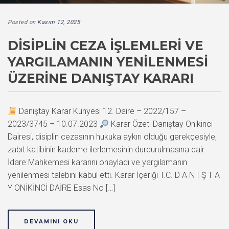
Posted on
Kasım 12, 2025
DISIPLIN CEZA İŞLEMLERI VE
YARGILAMANIN YENILENMESI
ÜZERINE DANIŞTAY KARARI
Danıştay Karar Künyesi 12. Daire – 2022/157 –
2023/3745 – 10.07.2023
Karar Özeti Danıştay Onikinci
Dairesi, disiplin cezasının hukuka aykırı olduğu gerekçesiyle,
zabıt katibinin kademe ilerlemesinin durdurulmasına dair
İdare Mahkemesi kararını onayladı ve yargılamanın
yenilenmesi talebini kabul etti. Karar İçeriği T.C. D A N I Ş T A
Y ONİKİNCİ DAİRE Esas No […]
DEVAMINI OKU