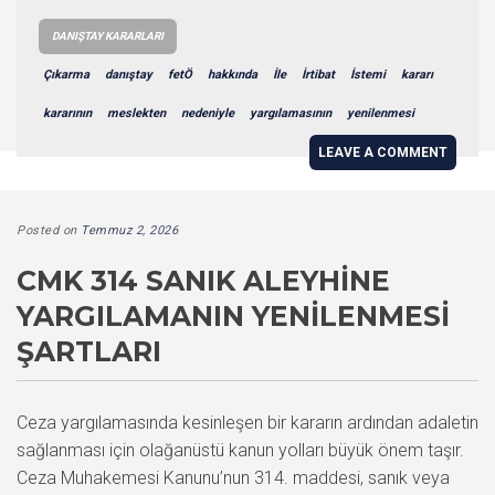
DANIŞTAY KARARLARI
Çıkarma
danıştay
fetÖ
hakkında
İle
İrtibat
İstemi
kararı
kararının
meslekten
nedeniyle
yargılamasının
yenilenmesi
LEAVE A COMMENT
Posted on
Temmuz 2, 2026
CMK 314 SANIK ALEYHINE
YARGILAMANIN YENILENMESI
ŞARTLARI
Ceza yargılamasında kesinleşen bir kararın ardından adaletin
sağlanması için olağanüstü kanun yolları büyük önem taşır.
Ceza Muhakemesi Kanunu’nun 314. maddesi, sanık veya