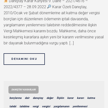
Danıştay Karar Künyesi 9. Daire – 2021/4616 –
2022/4377 – 28.09.2022
Karar Özeti Danıştay,
2010/Ocak ve Şubat dönemlerine ait katma değer vergisi
borçları için düzenlenen ödemenin iptali davasında,
yargılamanın yenilenmesi talebinin reddedilmesine ilişkin
Vergi Mahkemesi kararını bozdu. Mahkeme, daha önce
kesinleşmiş kararlara aykırı yeni bir kararın verilmesine yasal
bir dayanak bulunmadığına vurgu yaptı. […]
DEVAMINI OKU
DANIŞTAY KARARLARI
borçlarına
dair
danıştay
değer
İlişkin
karar
kararı
katma
talebi
talebine
vergi
vergisi
yargılamanın
yenilenmesi