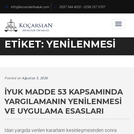
Skip
info@kocarslanhukuk.com
0537 344 4020 - 0258 257 5707
to
content
Toggl
naviga
ETIKET:
YENILENMESI
Posted on
Ağustos 5, 2026
İYUK MADDE 53 KAPSAMINDA
YARGILAMANIN YENILENMESI
VE UYGULAMA ESASLARI
İdari yargıda verilen kararların kesinleşmesinden sonra