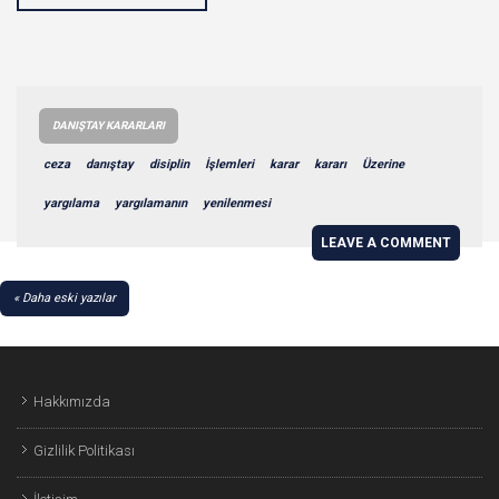
DANIŞTAY KARARLARI
ceza
danıştay
disiplin
İşlemleri
karar
kararı
Üzerine
yargılama
yargılamanın
yenilenmesi
LEAVE A COMMENT
YAZI
Daha eski yazılar
GEZINMESI
Hakkımızda
Gizlilik Politikası