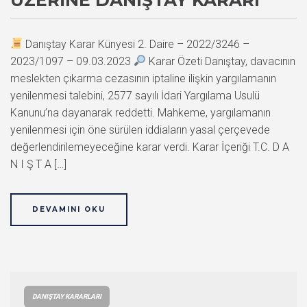
Danıştay Karar Künyesi 2. Daire – 2022/3246 –
2023/1097 – 09.03.2023
Karar Özeti Danıştay, davacının
meslekten çıkarma cezasının iptaline ilişkin yargılamanın
yenilenmesi talebini, 2577 sayılı İdari Yargılama Usulü
Kanunu’na dayanarak reddetti. Mahkeme, yargılamanın
yenilenmesi için öne sürülen iddiaların yasal çerçevede
değerlendirilemeyeceğine karar verdi. Karar İçeriği T.C. D A
N I Ş T A […]
DEVAMINI OKU
DANIŞTAY KARARLARI