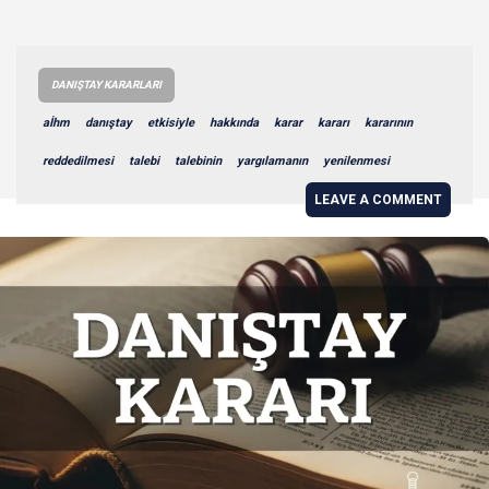
DANIŞTAY KARARLARI
aİhm
danıştay
etkisiyle
hakkında
karar
kararı
kararının
reddedilmesi
talebi
talebinin
yargılamanın
yenilenmesi
LEAVE A COMMENT