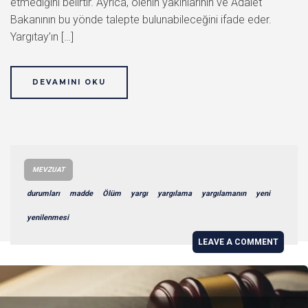
etmediğini belirtir. Ayrıca, ölenin yakınlarının ve Adalet
Bakanının bu yönde talepte bulunabileceğini ifade eder.
Yargıtay’ın […]
DEVAMINI OKU
MEVZUAT
durumları
madde
Ölüm
yargı
yargılama
yargılamanın
yeni
yenilenmesi
LEAVE A COMMENT