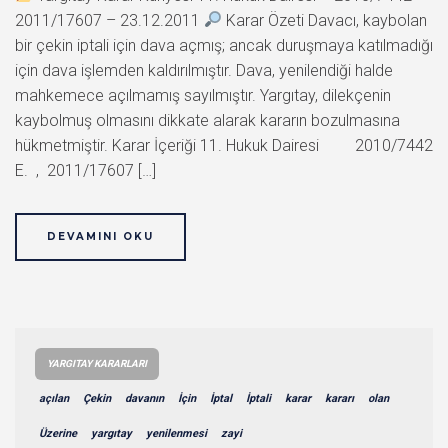
2011/17607 – 23.12.2011
Karar Özeti Davacı, kaybolan
bir çekin iptali için dava açmış; ancak duruşmaya katılmadığı
için dava işlemden kaldırılmıştır. Dava, yenilendiği halde
mahkemece açılmamış sayılmıştır. Yargıtay, dilekçenin
kaybolmuş olmasını dikkate alarak kararın bozulmasına
hükmetmiştir. Karar İçeriği 11. Hukuk Dairesi 2010/7442
E. , 2011/17607 […]
DEVAMINI OKU
YARGITAY KARARLARI
açılan
Çekin
davanın
İçin
İptal
İptali
karar
kararı
olan
Üzerine
yargıtay
yenilenmesi
zayi