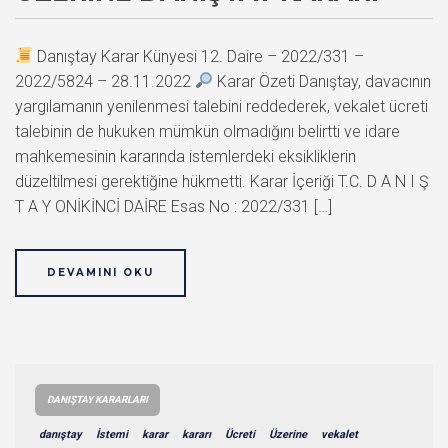
Danıştay Karar Künyesi 12. Daire – 2022/331 –
2022/5824 – 28.11.2022
Karar Özeti Danıştay, davacının
yargılamanın yenilenmesi talebini reddederek, vekalet ücreti
talebinin de hukuken mümkün olmadığını belirtti ve idare
mahkemesinin kararında istemlerdeki eksikliklerin
düzeltilmesi gerektiğine hükmetti. Karar İçeriği T.C. D A N I Ş
T A Y ONİKİNCİ DAİRE Esas No : 2022/331 […]
DEVAMINI OKU
DANIŞTAY KARARLARI
danıştay
İstemi
karar
kararı
Ücreti
Üzerine
vekalet