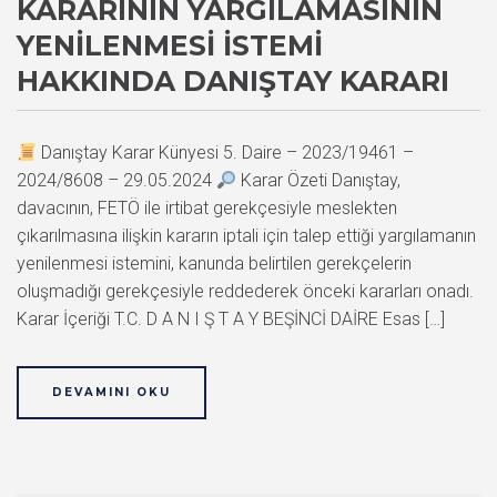
KARARININ YARGILAMASININ
YENILENMESI İSTEMI
HAKKINDA DANIŞTAY KARARI
Danıştay Karar Künyesi 5. Daire – 2023/19461 –
2024/8608 – 29.05.2024
Karar Özeti Danıştay,
davacının, FETÖ ile irtibat gerekçesiyle meslekten
çıkarılmasına ilişkin kararın iptali için talep ettiği yargılamanın
yenilenmesi istemini, kanunda belirtilen gerekçelerin
oluşmadığı gerekçesiyle reddederek önceki kararları onadı.
Karar İçeriği T.C. D A N I Ş T A Y BEŞİNCİ DAİRE Esas […]
DEVAMINI OKU