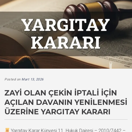
Posted on
Mart 13, 2026
ZAYI OLAN ÇEKIN İPTALI IÇIN
AÇILAN DAVANIN YENILENMESI
ÜZERINE YARGITAY KARARI
Yargıtay Karar Künyesi 11. Hukuk Dairesi – 2010/7442 –