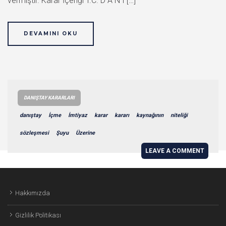
vermiştir. Karar İçeriği T.C. D A N I […]
DEVAMINI OKU
DANIŞTAY KARARLARI
danıştay
İçme
İmtiyaz
karar
kararı
kaynağının
niteliği
sözleşmesi
Şuyu
Üzerine
LEAVE A COMMENT
Hakkımızda
Gizlilik Politikası