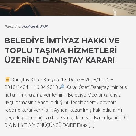
Posted on
Haziran 6, 2025
BELEDIYE İMTIYAZ HAKKI VE
TOPLU TAŞIMA HIZMETLERI
ÜZERINE DANIŞTAY KARARI
Danıştay Karar Künyesi 13. Daire – 2018/1114 –
2018/1404 – 16.04.2018
Karar Özeti Danıştay, minibüs
hatlarının kiralama yönteminin Belediye Meclisi kararıyla
uygulanmasının yasal olduğunu tespit ederek davanın
reddine karar vermiştir. Ayrıca, kazanılmış hak iddialarının
geçerliliği olmadığına da dikkat çekilmiştir. Karar İçeriği T.C.
D A N I Ş T A Y ONÜÇÜNCÜ DAİRE Esas […]