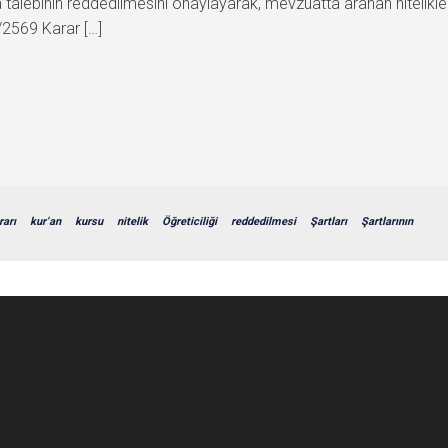
talebinin reddedilmesini onaylayarak, mevzuatta aranan niteliklerin 
/2569 Karar […]
rarı
kur’an
kursu
nitelik
Öğreticiliği
reddedilmesi
Şartları
Şartlarının