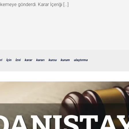
emeye gönderdi. Karar İçeriği […]
ri
İçin
İzni
karar
kararı
kursu
kurum
ulaştırma