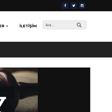
Arama:
ER
İLETIŞIM