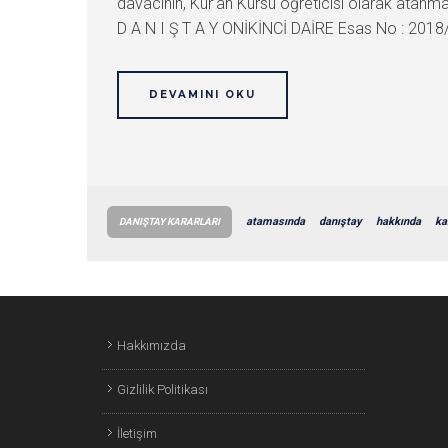
davacının, Kur’an Kursu öğreticisi olarak atanma 
D A N I Ş T A Y ONİKİNCİ DAİRE Esas No : 2018
DEVAMINI OKU
atamasında
danıştay
hakkında
ka
DANIŞTAY KARARLARI
Hakkımızda
Gizlilik Politikası
İletişim