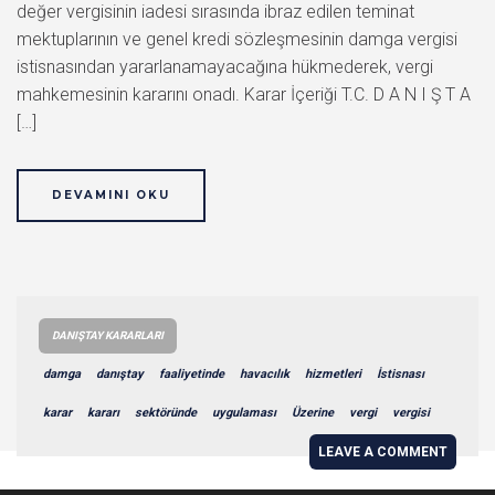
değer vergisinin iadesi sırasında ibraz edilen teminat
mektuplarının ve genel kredi sözleşmesinin damga vergisi
istisnasından yararlanamayacağına hükmederek, vergi
mahkemesinin kararını onadı. Karar İçeriği T.C. D A N I Ş T A
[…]
DEVAMINI OKU
DANIŞTAY KARARLARI
damga
danıştay
faaliyetinde
havacılık
hizmetleri
İstisnası
karar
kararı
sektöründe
uygulaması
Üzerine
vergi
vergisi
LEAVE A COMMENT