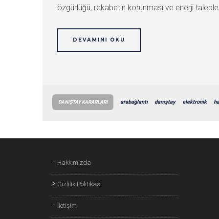
özgürlüğü, rekabetin korunması ve enerji talepleri
DEVAMINI OKU
arabağlantı
danıştay
elektronik
h
DANIŞTAY KARARLARI
Hakkımızda
Gizlilik Politikası
İletişim