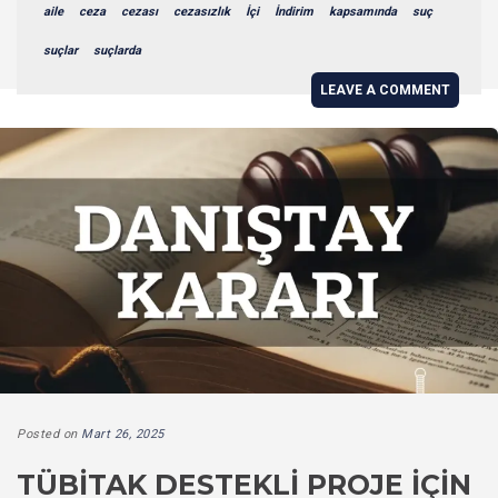
aile
ceza
cezası
cezasızlık
İçi
İndirim
kapsamında
suç
suçlar
suçlarda
LEAVE A COMMENT
Posted on
Mart 26, 2025
TÜBİTAK DESTEKLI PROJE İÇIN