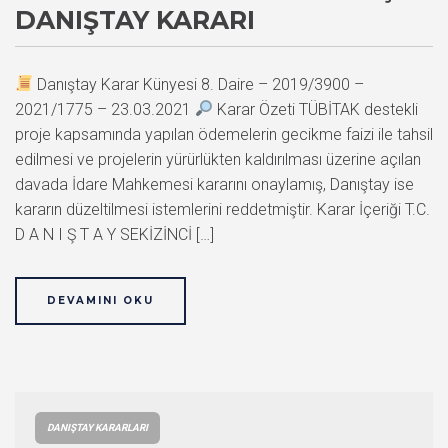
DANIŞTAY KARARI
Danıştay Karar Künyesi 8. Daire – 2019/3900 –
2021/1775 – 23.03.2021
Karar Özeti TÜBİTAK destekli
proje kapsamında yapılan ödemelerin gecikme faizi ile tahsil
edilmesi ve projelerin yürürlükten kaldırılması üzerine açılan
davada İdare Mahkemesi kararını onaylamış, Danıştay ise
kararın düzeltilmesi istemlerini reddetmiştir. Karar İçeriği T.C.
D A N I Ş T A Y SEKİZİNCİ […]
DEVAMINI OKU
DANIŞTAY KARARLARI