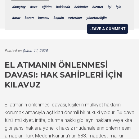
danıştay
dava
eğitim
hakkında
hekimler
hizmet
İçi
İçin
karar
kararı
konusu
koşulu
veteriner
yönetmeliğin
LEAVE A COMMENT
Posted on
Şubat 11, 2025
EL ATMANIN ÖNLENMESI
DAVASI: HAK SAHIPLERI İÇIN
KILAVUZ
El atmanın önlenmesi davası, kişilerin mülkiyet haklarını
korumak amacıyla açtıkları önemli bir hukuki yoldur. Bu dava
türü, mülkiyet, intifa, oturma hakkı gibi ayni haklara veya kira
gibi şahsi haklara yönelik haksız müdahalelerin önlenmesini
amaçlar. Türk Medeni Kanunu’nun 683. maddesi, malikin