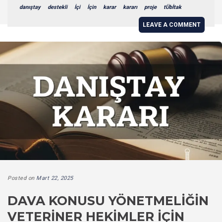
danıştay
destekli
İçi
İçin
karar
kararı
proje
tÜbİtak
LEAVE A COMMENT
Posted on
Mart 22, 2025
DAVA KONUSU YÖNETMELIĞIN
VETERINER HEKIMLER İÇIN