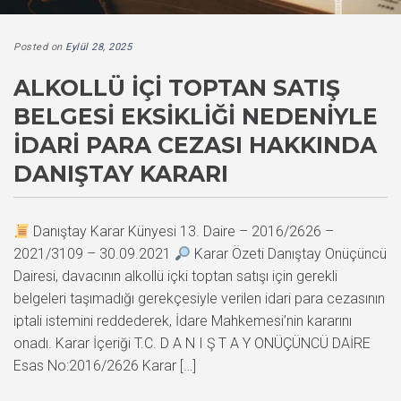
Posted on
Eylül 28, 2025
ALKOLLÜ İÇI TOPTAN SATIŞ
BELGESI EKSIKLIĞI NEDENIYLE
İDARI PARA CEZASI HAKKINDA
DANIŞTAY KARARI
Danıştay Karar Künyesi 13. Daire – 2016/2626 –
2021/3109 – 30.09.2021
Karar Özeti Danıştay Onüçüncü
Dairesi, davacının alkollü içki toptan satışı için gerekli
belgeleri taşımadığı gerekçesiyle verilen idari para cezasının
iptali istemini reddederek, İdare Mahkemesi’nin kararını
onadı. Karar İçeriği T.C. D A N I Ş T A Y ONÜÇÜNCÜ DAİRE
Esas No:2016/2626 Karar […]