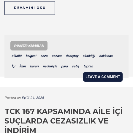
DEVAMINI OKU
DANIŞTAY KARARLARI
alkollü
belgesi
ceza
cezası
danıştay
eksikliği
hakkında
İçi
İdari
kararı
nedeniyle
para
satış
toptan
LEAVE A COMMENT
Posted on
Eylül 21, 2025
TCK 167 KAPSAMINDA AILE İÇI
SUÇLARDA CEZASIZLIK VE
İNDIRIM